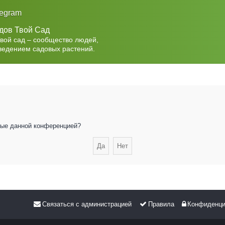
legram
дов Твой Сад
Твой сад – сообщество людей,
ведением садовых растений.
нные данной конференцией?
Связаться с администрацией
Правила
Конфиденци