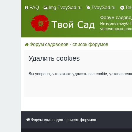
FAQ
Img.TvoySad.ru
TvoySad.ru
Te
Форум садово
Интернет-клуб 
увлеченных раз
Форум садоводов - список форумов
Удалить cookies
Вы уверены, что хотите удалить все cookie, установле
Форум садоводов - список форумов