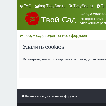
FAQ
Img.TvoySad.ru
TvoySad.ru
Te
Форум садово
Интернет-клуб 
увлеченных раз
Форум садоводов - список форумов
Удалить cookies
Вы уверены, что хотите удалить все cookie, установле
Форум садоводов - список форумов