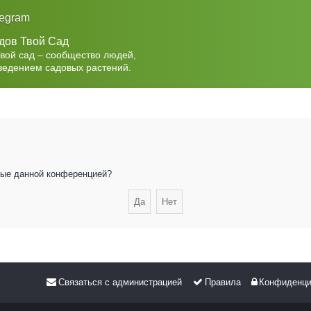
legram
дов Твой Сад
Твой сад – сообщество людей,
ведением садовых растений.
нные данной конференцией?
Связаться с администрацией
Правила
Конфиденци