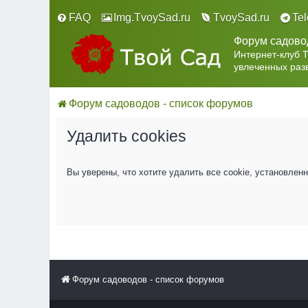
FAQ
Img.TvoySad.ru
TvoySad.ru
Te
Форум садово
Интернет-клуб 
увлеченных раз
Форум садоводов - список форумов
Удалить cookies
Вы уверены, что хотите удалить все cookie, установле
Форум садоводов - список форумов