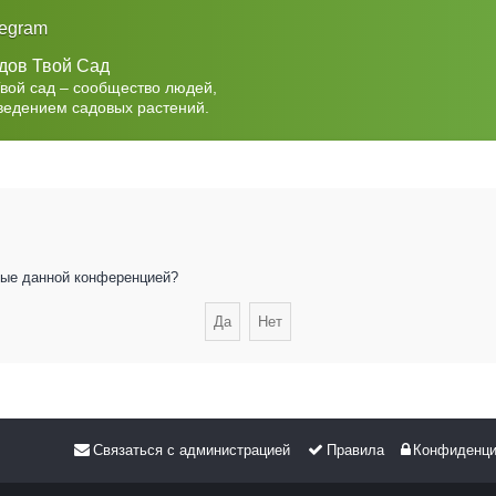
legram
дов Твой Сад
Твой сад – сообщество людей,
ведением садовых растений.
нные данной конференцией?
Связаться с администрацией
Правила
Конфиденци