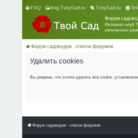
FAQ
Img.TvoySad.ru
TvoySad.ru
Te
Форум садово
Интернет-клуб 
увлеченных раз
Форум садоводов - список форумов
Удалить cookies
Вы уверены, что хотите удалить все cookie, установле
Форум садоводов - список форумов