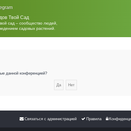
legram
дов Твой Сад
Твой сад – сообщество людей,
ведением садовых растений.
нные данной конференцией?
Связаться с администрацией
Правила
Конфиденци