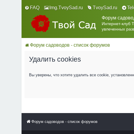
FAQ
Img.TvoySad.ru
TvoySad.ru
Te
Форум садово
Интернет-клуб 
увлеченных раз
Форум садоводов - список форумов
Удалить cookies
Вы уверены, что хотите удалить все cookie, установле
Форум садоводов - список форумов