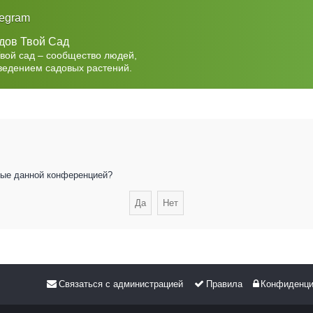
legram
дов Твой Сад
Твой сад – сообщество людей,
ведением садовых растений.
нные данной конференцией?
Связаться с администрацией
Правила
Конфиденци