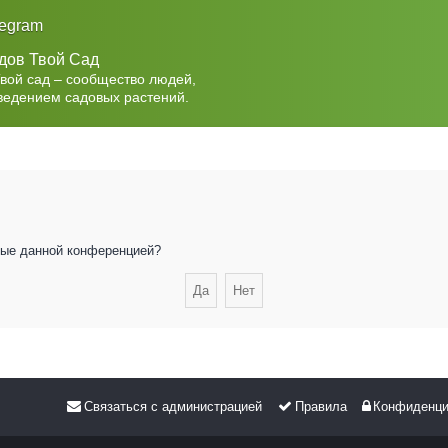
legram
дов Твой Сад
Твой сад – сообщество людей,
ведением садовых растений.
нные данной конференцией?
Связаться с администрацией
Правила
Конфиденци