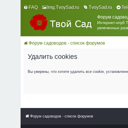
FAQ
Img.TvoySad.ru
TvoySad.ru
Te
Форум садово
Интернет-клуб 
увлеченных раз
Форум садоводов - список форумов
Удалить cookies
Вы уверены, что хотите удалить все cookie, установле
Форум садоводов - список форумов