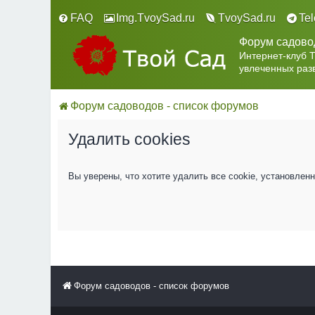
FAQ
Img.TvoySad.ru
TvoySad.ru
Te
Форум садово
Интернет-клуб 
увлеченных раз
Форум садоводов - список форумов
Удалить cookies
Вы уверены, что хотите удалить все cookie, установле
Форум садоводов - список форумов