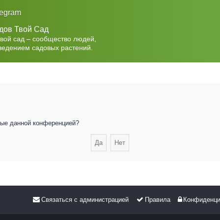
legram
дов Твой Сад
Твой сад – сообщество людей,
ведением садовых растений.
нные данной конференцией?
Связаться с администрацией
Правила
Конфиденци