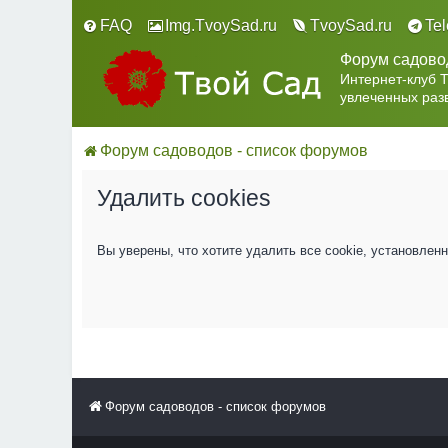
FAQ
Img.TvoySad.ru
TvoySad.ru
Te
Форум садово
Интернет-клуб 
увлеченных раз
Форум садоводов - список форумов
Удалить cookies
Вы уверены, что хотите удалить все cookie, установле
Форум садоводов - список форумов