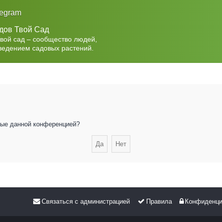
legram
дов Твой Сад
Твой сад – сообщество людей,
ведением садовых растений.
нные данной конференцией?
Связаться с администрацией
Правила
Конфиденци