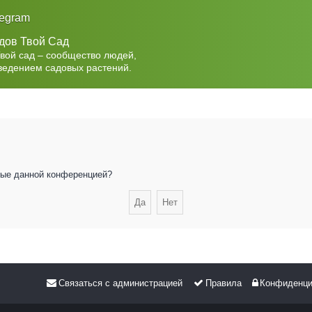
legram
дов Твой Сад
Твой сад – сообщество людей,
ведением садовых растений.
нные данной конференцией?
Связаться с администрацией
Правила
Конфиденци