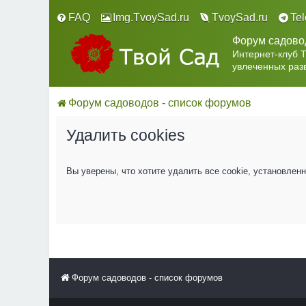
FAQ
Img.TvoySad.ru
TvoySad.ru
Te
Форум садово
Интернет-клуб 
увлеченных раз
Форум садоводов - список форумов
Удалить cookies
Вы уверены, что хотите удалить все cookie, установле
Форум садоводов - список форумов