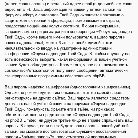
(далее «ваш пароль») и реальный адрес email (в дальнейшем «ваш
адрес email»). Ваша информация из вашей учётной записи на
форумах «Форум садоводов Твой Сад» охраняется законами о
защите компьютерной информации, применяемыми в стране,
предоставляющей нам услуги хостинга. Любая информация,
запрашиваемая при регистрации в конференции «Форум садоводов
Твой Сад», кроме вашего имени пользователя, вашего пароля и
вашего адреса email, может быть как необходимой, так и
необязательной ко вводу, на усмотрение администрации
конференции «Форум садоводов Твой Сад». В любом случае у вас
есть возможность выбрать, какая информация из вашей учётной
записи будет общедоступна. Кроме того, у вас есть возможность
согласиться/отказаться от получения сообщений, автоматически
сгенерированных программным обеспечением phpBB.
Ваш пароль надёжно зашифрован (односторонним хэшированием).
Однако не рекомендуется использовать этот же самый пароль,
регистрируясь на других сайтах. Ваш пароль является средством
доступа к вашей учётной записи на форумах «Форум садоводов
Твой Сад», пожалуйста, храните его в тайне, ни при каких
обстоятельствах ни представители «Форум садоводов Твой Сад»,
ни phpBB Limited, ни другое третье лицо не вправе спрашивать ваш
пароль. В случае, если вы забудете ваш пароль к вашей учётной
записи, вы сможете воспользоваться функцией восстановления
пароля «Забыли пароль?», предусмотренной программным