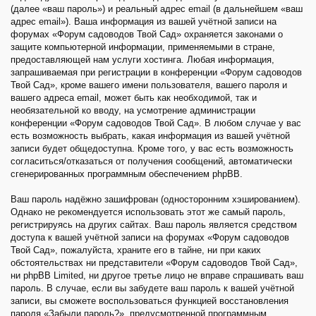
(далее «ваш пароль») и реальный адрес email (в дальнейшем «ваш
адрес email»). Ваша информация из вашей учётной записи на
форумах «Форум садоводов Твой Сад» охраняется законами о
защите компьютерной информации, применяемыми в стране,
предоставляющей нам услуги хостинга. Любая информация,
запрашиваемая при регистрации в конференции «Форум садоводов
Твой Сад», кроме вашего имени пользователя, вашего пароля и
вашего адреса email, может быть как необходимой, так и
необязательной ко вводу, на усмотрение администрации
конференции «Форум садоводов Твой Сад». В любом случае у вас
есть возможность выбрать, какая информация из вашей учётной
записи будет общедоступна. Кроме того, у вас есть возможность
согласиться/отказаться от получения сообщений, автоматически
сгенерированных программным обеспечением phpBB.
Ваш пароль надёжно зашифрован (односторонним хэшированием).
Однако не рекомендуется использовать этот же самый пароль,
регистрируясь на других сайтах. Ваш пароль является средством
доступа к вашей учётной записи на форумах «Форум садоводов
Твой Сад», пожалуйста, храните его в тайне, ни при каких
обстоятельствах ни представители «Форум садоводов Твой Сад»,
ни phpBB Limited, ни другое третье лицо не вправе спрашивать ваш
пароль. В случае, если вы забудете ваш пароль к вашей учётной
записи, вы сможете воспользоваться функцией восстановления
пароля «Забыли пароль?», предусмотренной программным