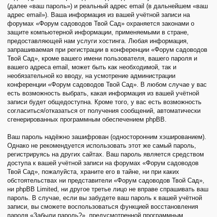
(далее «ваш пароль») и реальный адрес email (в дальнейшем «ваш
адрес email»). Ваша информация из вашей учётной записи на
форумах «Форум садоводов Твой Сад» охраняется законами о
защите компьютерной информации, применяемыми в стране,
предоставляющей нам услуги хостинга. Любая информация,
запрашиваемая при регистрации в конференции «Форум садоводов
Твой Сад», кроме вашего имени пользователя, вашего пароля и
вашего адреса email, может быть как необходимой, так и
необязательной ко вводу, на усмотрение администрации
конференции «Форум садоводов Твой Сад». В любом случае у вас
есть возможность выбрать, какая информация из вашей учётной
записи будет общедоступна. Кроме того, у вас есть возможность
согласиться/отказаться от получения сообщений, автоматически
сгенерированных программным обеспечением phpBB.
Ваш пароль надёжно зашифрован (односторонним хэшированием).
Однако не рекомендуется использовать этот же самый пароль,
регистрируясь на других сайтах. Ваш пароль является средством
доступа к вашей учётной записи на форумах «Форум садоводов
Твой Сад», пожалуйста, храните его в тайне, ни при каких
обстоятельствах ни представители «Форум садоводов Твой Сад»,
ни phpBB Limited, ни другое третье лицо не вправе спрашивать ваш
пароль. В случае, если вы забудете ваш пароль к вашей учётной
записи, вы сможете воспользоваться функцией восстановления
пароля «Забыли пароль?», предусмотренной программным