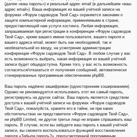
(далее «ваш пароль») и реальный адрес email (в дальнейшем «ваш
адрес email»). Ваша информация из вашей учётной записи на
форумах «Форум садоводов Твой Сад» охраняется законами о
защите компьютерной информации, применяемыми в стране,
предоставляющей нам услуги хостинга. Любая информация,
запрашиваемая при регистрации в конференции «Форум садоводов
Твой Сад», кроме вашего имени пользователя, вашего пароля и
вашего адреса email, может быть как необходимой, так и
необязательной ко вводу, на усмотрение администрации
конференции «Форум садоводов Твой Сад». В любом случае у вас
есть возможность выбрать, какая информация из вашей учётной
записи будет общедоступна. Кроме того, у вас есть возможность
согласиться/отказаться от получения сообщений, автоматически
сгенерированных программным обеспечением phpBB.
Ваш пароль надёжно зашифрован (односторонним хэшированием).
Однако не рекомендуется использовать этот же самый пароль,
регистрируясь на других сайтах. Ваш пароль является средством
доступа к вашей учётной записи на форумах «Форум садоводов
Твой Сад», пожалуйста, храните его в тайне, ни при каких
обстоятельствах ни представители «Форум садоводов Твой Сад»,
ни phpBB Limited, ни другое третье лицо не вправе спрашивать ваш
пароль. В случае, если вы забудете ваш пароль к вашей учётной
записи, вы сможете воспользоваться функцией восстановления
пароля «Забыли пароль?», предусмотренной программным