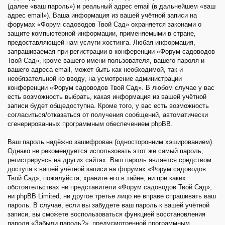
(далее «ваш пароль») и реальный адрес email (в дальнейшем «ваш
адрес email»). Ваша информация из вашей учётной записи на
форумах «Форум садоводов Твой Сад» охраняется законами о
защите компьютерной информации, применяемыми в стране,
предоставляющей нам услуги хостинга. Любая информация,
запрашиваемая при регистрации в конференции «Форум садоводов
Твой Сад», кроме вашего имени пользователя, вашего пароля и
вашего адреса email, может быть как необходимой, так и
необязательной ко вводу, на усмотрение администрации
конференции «Форум садоводов Твой Сад». В любом случае у вас
есть возможность выбрать, какая информация из вашей учётной
записи будет общедоступна. Кроме того, у вас есть возможность
согласиться/отказаться от получения сообщений, автоматически
сгенерированных программным обеспечением phpBB.
Ваш пароль надёжно зашифрован (односторонним хэшированием).
Однако не рекомендуется использовать этот же самый пароль,
регистрируясь на других сайтах. Ваш пароль является средством
доступа к вашей учётной записи на форумах «Форум садоводов
Твой Сад», пожалуйста, храните его в тайне, ни при каких
обстоятельствах ни представители «Форум садоводов Твой Сад»,
ни phpBB Limited, ни другое третье лицо не вправе спрашивать ваш
пароль. В случае, если вы забудете ваш пароль к вашей учётной
записи, вы сможете воспользоваться функцией восстановления
пароля «Забыли пароль?», предусмотренной программным