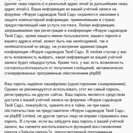
(далее «ваш пароль») и реальный адрес email (в дальнейшем «ваш
адрес email»). Ваша информация из вашей учётной записи на
форумах «Форум садоводов Твой Сад» охраняется законами о
защите компьютерной информации, применяемыми в стране,
предоставляющей нам услуги хостинга. Любая информация,
запрашиваемая при регистрации в конференции «Форум садоводов
Твой Сад», кроме вашего имени пользователя, вашего пароля и
вашего адреса email, может быть как необходимой, так и
необязательной ко вводу, на усмотрение администрации
конференции «Форум садоводов Твой Сад». В любом случае у вас
есть возможность выбрать, какая информация из вашей учётной
записи будет общедоступна. Кроме того, у вас есть возможность
согласиться/отказаться от получения сообщений, автоматически
сгенерированных программным обеспечением phpBB.
Ваш пароль надёжно зашифрован (односторонним хэшированием).
Однако не рекомендуется использовать этот же самый пароль,
регистрируясь на других сайтах. Ваш пароль является средством
доступа к вашей учётной записи на форумах «Форум садоводов
Твой Сад», пожалуйста, храните его в тайне, ни при каких
обстоятельствах ни представители «Форум садоводов Твой Сад»,
ни phpBB Limited, ни другое третье лицо не вправе спрашивать ваш
пароль. В случае, если вы забудете ваш пароль к вашей учётной
записи, вы сможете воспользоваться функцией восстановления
пароля «Забыли пароль?», предусмотренной программным