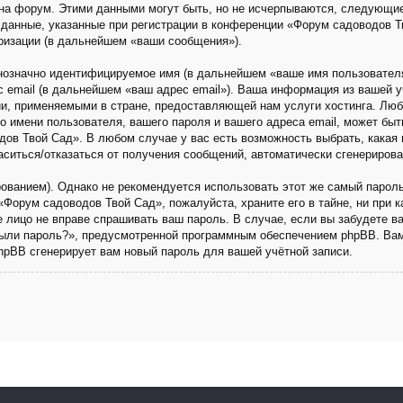
на форум. Этими данными могут быть, но не исчерпываются, следующи
данные, указанные при регистрации в конференции «Форум садоводов Т
ризации (в дальнейшем «ваши сообщения»).
днозначно идентифицируемое имя (в дальнейшем «ваше имя пользовател
с email (в дальнейшем «ваш адрес email»). Ваша информация из вашей 
и, применяемыми в стране, предоставляющей нам услуги хостинга. Люб
имени пользователя, вашего пароля и вашего адреса email, может быть 
ов Твой Сад». В любом случае у вас есть возможность выбрать, какая 
ласиться/отказаться от получения сообщений, автоматически сгенериро
анием). Однако не рекомендуется использовать этот же самый пароль,
«Форум садоводов Твой Сад», пожалуйста, храните его в тайне, ни при 
ье лицо не вправе спрашивать ваш пароль. В случае, если вы забудете в
ыли пароль?», предусмотренной программным обеспечением phpBB. Вам
phpBB сгенерирует вам новый пароль для вашей учётной записи.