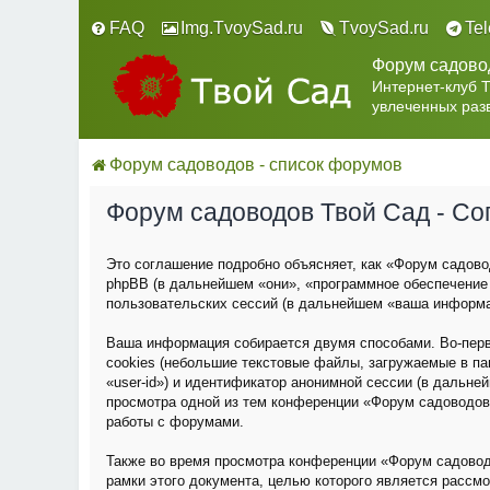
FAQ
Img.TvoySad.ru
TvoySad.ru
Te
Форум садово
Интернет-клуб 
увлеченных раз
Форум садоводов - список форумов
Форум садоводов Твой Сад - С
Это соглашение подробно объясняет, как «Форум садовод
phpBB (в дальнейшем «они», «программное обеспечение
пользовательских сессий (в дальнейшем «ваша информа
Ваша информация собирается двумя способами. Во-пер
cookies (небольшие текстовые файлы, загружаемые в па
«user-id») и идентификатор анонимной сессии (в дальне
просмотра одной из тем конференции «Форум садоводов
работы с форумами.
Также во время просмотра конференции «Форум садовод
рамки этого документа, целью которого является расс