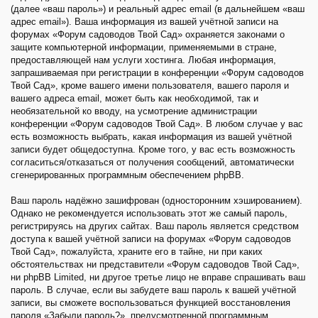
(далее «ваш пароль») и реальный адрес email (в дальнейшем «ваш
адрес email»). Ваша информация из вашей учётной записи на
форумах «Форум садоводов Твой Сад» охраняется законами о
защите компьютерной информации, применяемыми в стране,
предоставляющей нам услуги хостинга. Любая информация,
запрашиваемая при регистрации в конференции «Форум садоводов
Твой Сад», кроме вашего имени пользователя, вашего пароля и
вашего адреса email, может быть как необходимой, так и
необязательной ко вводу, на усмотрение администрации
конференции «Форум садоводов Твой Сад». В любом случае у вас
есть возможность выбрать, какая информация из вашей учётной
записи будет общедоступна. Кроме того, у вас есть возможность
согласиться/отказаться от получения сообщений, автоматически
сгенерированных программным обеспечением phpBB.
Ваш пароль надёжно зашифрован (односторонним хэшированием).
Однако не рекомендуется использовать этот же самый пароль,
регистрируясь на других сайтах. Ваш пароль является средством
доступа к вашей учётной записи на форумах «Форум садоводов
Твой Сад», пожалуйста, храните его в тайне, ни при каких
обстоятельствах ни представители «Форум садоводов Твой Сад»,
ни phpBB Limited, ни другое третье лицо не вправе спрашивать ваш
пароль. В случае, если вы забудете ваш пароль к вашей учётной
записи, вы сможете воспользоваться функцией восстановления
пароля «Забыли пароль?», предусмотренной программным