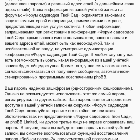
(далее «ваш пароль») и реальный адрес email (в дальнейшем «ваш
адрес email»). Ваша информация из вашей учётной записи на
форумах «Форум садоводов Твой Сад» охраняется законами о
защите компьютерной информации, применяемыми в стране,
предоставляющей нам услуги хостинга. Любая информация,
запрашиваемая при регистрации в конференции «Форум садоводов
Твой Сад», кроме вашего имени пользователя, вашего пароля и
вашего адреса email, может быть как необходимой, так и
необязательной ко вводу, на усмотрение администрации
конференции «Форум садоводов Твой Сад». В любом случае у вас
есть возможность выбрать, какая информация из вашей учётной
записи будет общедоступна. Кроме того, у вас есть возможность
согласиться/отказаться от получения сообщений, автоматически
сгенерированных программным обеспечением phpBB.
Ваш пароль надёжно зашифрован (односторонним хэшированием).
Однако не рекомендуется использовать этот же самый пароль,
регистрируясь на других сайтах. Ваш пароль является средством
доступа к вашей учётной записи на форумах «Форум садоводов
Твой Сад», пожалуйста, храните его в тайне, ни при каких
обстоятельствах ни представители «Форум садоводов Твой Сад»,
ни phpBB Limited, ни другое третье лицо не вправе спрашивать ваш
пароль. В случае, если вы забудете ваш пароль к вашей учётной
записи, вы сможете воспользоваться функцией восстановления
пароля «Забыли пароль?», предусмотренной программным