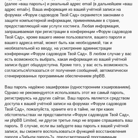
(далее «ваш пароль») и реальный адрес email (в дальнейшем «ваш
адрес email»). Ваша информация из вашей учётной записи на
форумах «Форум садоводов Твой Сад» охраняется законами о
защите компьютерной информации, применяемыми в стране,
предоставляющей нам услуги хостинга. Любая информация,
запрашиваемая при регистрации в конференции «Форум садоводов
Твой Сад», кроме вашего имени пользователя, вашего пароля и
вашего адреса email, может быть как необходимой, так и
необязательной ко вводу, на усмотрение администрации
конференции «Форум садоводов Твой Сад». В любом случае у вас
есть возможность выбрать, какая информация из вашей учётной
записи будет общедоступна. Кроме того, у вас есть возможность
согласиться/отказаться от получения сообщений, автоматически
сгенерированных программным обеспечением phpBB.
Ваш пароль надёжно зашифрован (односторонним хэшированием).
Однако не рекомендуется использовать этот же самый пароль,
регистрируясь на других сайтах. Ваш пароль является средством
доступа к вашей учётной записи на форумах «Форум садоводов
Твой Сад», пожалуйста, храните его в тайне, ни при каких
обстоятельствах ни представители «Форум садоводов Твой Сад»,
ни phpBB Limited, ни другое третье лицо не вправе спрашивать ваш
пароль. В случае, если вы забудете ваш пароль к вашей учётной
записи, вы сможете воспользоваться функцией восстановления
пароля «Забыли пароль?», предусмотренной программным