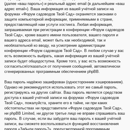
(далее «ваш пароль») и реальный адрес email (в дальнейшем «ваш
адрес email»). Ваша информация из вашей учётной записи на
форумах «Форум садоводов Твой Сад» охраняется законами о
защите компьютерной информации, применяемыми в стране,
предоставляющей нам услуги хостинга. Любая информация,
запрашиваемая при регистрации в конференции «Форум садоводов
Твой Сад», кроме вашего имени пользователя, вашего пароля и
вашего адреса email, может быть как необходимой, так и
необязательной ко вводу, на усмотрение администрации
конференции «Форум садоводов Твой Сад». В любом случае у вас
есть возможность выбрать, какая информация из вашей учётной
записи будет общедоступна. Кроме того, у вас есть возможность
согласиться/отказаться от получения сообщений, автоматически
сгенерированных программным обеспечением phpBB.
Ваш пароль надёжно зашифрован (односторонним хэшированием).
Однако не рекомендуется использовать этот же самый пароль,
регистрируясь на других сайтах. Ваш пароль является средством
доступа к вашей учётной записи на форумах «Форум садоводов
Твой Сад», пожалуйста, храните его в тайне, ни при каких
обстоятельствах ни представители «Форум садоводов Твой Сад»,
ни phpBB Limited, ни другое третье лицо не вправе спрашивать ваш
пароль. В случае, если вы забудете ваш пароль к вашей учётной
записи, вы сможете воспользоваться функцией восстановления
пароля «Забыли пароль?», предусмотренной программным