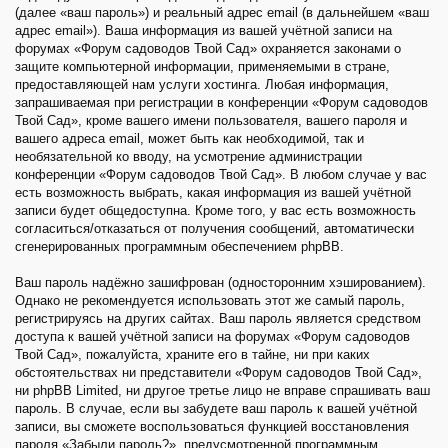
(далее «ваш пароль») и реальный адрес email (в дальнейшем «ваш
адрес email»). Ваша информация из вашей учётной записи на
форумах «Форум садоводов Твой Сад» охраняется законами о
защите компьютерной информации, применяемыми в стране,
предоставляющей нам услуги хостинга. Любая информация,
запрашиваемая при регистрации в конференции «Форум садоводов
Твой Сад», кроме вашего имени пользователя, вашего пароля и
вашего адреса email, может быть как необходимой, так и
необязательной ко вводу, на усмотрение администрации
конференции «Форум садоводов Твой Сад». В любом случае у вас
есть возможность выбрать, какая информация из вашей учётной
записи будет общедоступна. Кроме того, у вас есть возможность
согласиться/отказаться от получения сообщений, автоматически
сгенерированных программным обеспечением phpBB.
Ваш пароль надёжно зашифрован (односторонним хэшированием).
Однако не рекомендуется использовать этот же самый пароль,
регистрируясь на других сайтах. Ваш пароль является средством
доступа к вашей учётной записи на форумах «Форум садоводов
Твой Сад», пожалуйста, храните его в тайне, ни при каких
обстоятельствах ни представители «Форум садоводов Твой Сад»,
ни phpBB Limited, ни другое третье лицо не вправе спрашивать ваш
пароль. В случае, если вы забудете ваш пароль к вашей учётной
записи, вы сможете воспользоваться функцией восстановления
пароля «Забыли пароль?», предусмотренной программным