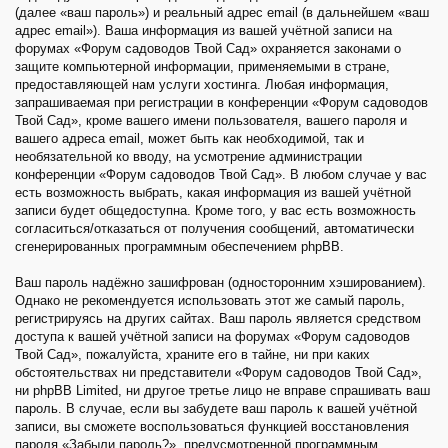
(далее «ваш пароль») и реальный адрес email (в дальнейшем «ваш
адрес email»). Ваша информация из вашей учётной записи на
форумах «Форум садоводов Твой Сад» охраняется законами о
защите компьютерной информации, применяемыми в стране,
предоставляющей нам услуги хостинга. Любая информация,
запрашиваемая при регистрации в конференции «Форум садоводов
Твой Сад», кроме вашего имени пользователя, вашего пароля и
вашего адреса email, может быть как необходимой, так и
необязательной ко вводу, на усмотрение администрации
конференции «Форум садоводов Твой Сад». В любом случае у вас
есть возможность выбрать, какая информация из вашей учётной
записи будет общедоступна. Кроме того, у вас есть возможность
согласиться/отказаться от получения сообщений, автоматически
сгенерированных программным обеспечением phpBB.
Ваш пароль надёжно зашифрован (односторонним хэшированием).
Однако не рекомендуется использовать этот же самый пароль,
регистрируясь на других сайтах. Ваш пароль является средством
доступа к вашей учётной записи на форумах «Форум садоводов
Твой Сад», пожалуйста, храните его в тайне, ни при каких
обстоятельствах ни представители «Форум садоводов Твой Сад»,
ни phpBB Limited, ни другое третье лицо не вправе спрашивать ваш
пароль. В случае, если вы забудете ваш пароль к вашей учётной
записи, вы сможете воспользоваться функцией восстановления
пароля «Забыли пароль?», предусмотренной программным