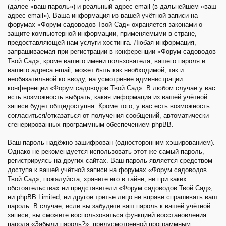
(далее «ваш пароль») и реальный адрес email (в дальнейшем «ваш
адрес email»). Ваша информация из вашей учётной записи на
форумах «Форум садоводов Твой Сад» охраняется законами о
защите компьютерной информации, применяемыми в стране,
предоставляющей нам услуги хостинга. Любая информация,
запрашиваемая при регистрации в конференции «Форум садоводов
Твой Сад», кроме вашего имени пользователя, вашего пароля и
вашего адреса email, может быть как необходимой, так и
необязательной ко вводу, на усмотрение администрации
конференции «Форум садоводов Твой Сад». В любом случае у вас
есть возможность выбрать, какая информация из вашей учётной
записи будет общедоступна. Кроме того, у вас есть возможность
согласиться/отказаться от получения сообщений, автоматически
сгенерированных программным обеспечением phpBB.
Ваш пароль надёжно зашифрован (односторонним хэшированием).
Однако не рекомендуется использовать этот же самый пароль,
регистрируясь на других сайтах. Ваш пароль является средством
доступа к вашей учётной записи на форумах «Форум садоводов
Твой Сад», пожалуйста, храните его в тайне, ни при каких
обстоятельствах ни представители «Форум садоводов Твой Сад»,
ни phpBB Limited, ни другое третье лицо не вправе спрашивать ваш
пароль. В случае, если вы забудете ваш пароль к вашей учётной
записи, вы сможете воспользоваться функцией восстановления
пароля «Забыли пароль?», предусмотренной программным