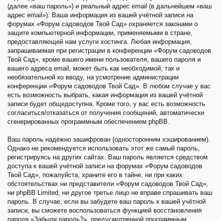
(далее «ваш пароль») и реальный адрес email (в дальнейшем «ваш
адрес email»). Ваша информация из вашей учётной записи на
форумах «Форум садоводов Твой Сад» охраняется законами о
защите компьютерной информации, применяемыми в стране,
предоставляющей нам услуги хостинга. Любая информация,
запрашиваемая при регистрации в конференции «Форум садоводов
Твой Сад», кроме вашего имени пользователя, вашего пароля и
вашего адреса email, может быть как необходимой, так и
необязательной ко вводу, на усмотрение администрации
конференции «Форум садоводов Твой Сад». В любом случае у вас
есть возможность выбрать, какая информация из вашей учётной
записи будет общедоступна. Кроме того, у вас есть возможность
согласиться/отказаться от получения сообщений, автоматически
сгенерированных программным обеспечением phpBB.
Ваш пароль надёжно зашифрован (односторонним хэшированием).
Однако не рекомендуется использовать этот же самый пароль,
регистрируясь на других сайтах. Ваш пароль является средством
доступа к вашей учётной записи на форумах «Форум садоводов
Твой Сад», пожалуйста, храните его в тайне, ни при каких
обстоятельствах ни представители «Форум садоводов Твой Сад»,
ни phpBB Limited, ни другое третье лицо не вправе спрашивать ваш
пароль. В случае, если вы забудете ваш пароль к вашей учётной
записи, вы сможете воспользоваться функцией восстановления
пароля «Забыли пароль?», предусмотренной программным