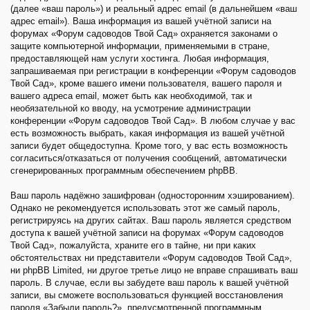
(далее «ваш пароль») и реальный адрес email (в дальнейшем «ваш
адрес email»). Ваша информация из вашей учётной записи на
форумах «Форум садоводов Твой Сад» охраняется законами о
защите компьютерной информации, применяемыми в стране,
предоставляющей нам услуги хостинга. Любая информация,
запрашиваемая при регистрации в конференции «Форум садоводов
Твой Сад», кроме вашего имени пользователя, вашего пароля и
вашего адреса email, может быть как необходимой, так и
необязательной ко вводу, на усмотрение администрации
конференции «Форум садоводов Твой Сад». В любом случае у вас
есть возможность выбрать, какая информация из вашей учётной
записи будет общедоступна. Кроме того, у вас есть возможность
согласиться/отказаться от получения сообщений, автоматически
сгенерированных программным обеспечением phpBB.
Ваш пароль надёжно зашифрован (односторонним хэшированием).
Однако не рекомендуется использовать этот же самый пароль,
регистрируясь на других сайтах. Ваш пароль является средством
доступа к вашей учётной записи на форумах «Форум садоводов
Твой Сад», пожалуйста, храните его в тайне, ни при каких
обстоятельствах ни представители «Форум садоводов Твой Сад»,
ни phpBB Limited, ни другое третье лицо не вправе спрашивать ваш
пароль. В случае, если вы забудете ваш пароль к вашей учётной
записи, вы сможете воспользоваться функцией восстановления
пароля «Забыли пароль?», предусмотренной программным