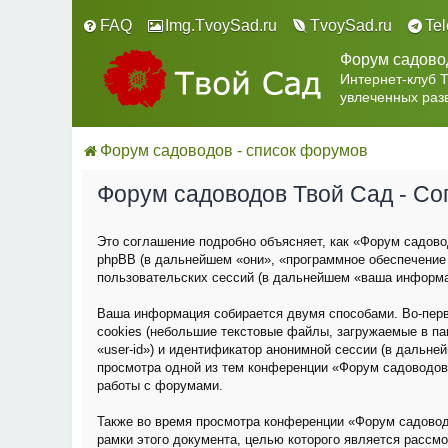
FAQ
Img.TvoySad.ru
TvoySad.ru
Te
Форум садово
Интернет-клуб 
увлеченных раз
Форум садоводов - список форумов
Форум садоводов Твой Сад - С
Это соглашение подробно объясняет, как «Форум садовод
phpBB (в дальнейшем «они», «программное обеспечение
пользовательских сессий (в дальнейшем «ваша информа
Ваша информация собирается двумя способами. Во-пер
cookies (небольшие текстовые файлы, загружаемые в па
«user-id») и идентификатор анонимной сессии (в дальне
просмотра одной из тем конференции «Форум садоводов
работы с форумами.
Также во время просмотра конференции «Форум садовод
рамки этого документа, целью которого является расс