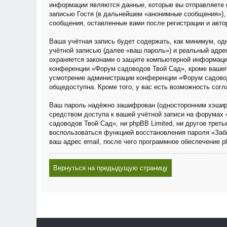
информации являются данные, которые вы отправляете 
записью Гостя (в дальнейшем «анонимные сообщения»), 
сообщения, оставленные вами после регистрации и авто
Ваша учётная запись будет содержать, как минимум, о
учётной записью (далее «ваш пароль») и реальный адре
охраняется законами о защите компьютерной информаци
конференции «Форум садоводов Твой Сад», кроме вашего 
усмотрение администрации конференции «Форум садовод
общедоступна. Кроме того, у вас есть возможность сог
Ваш пароль надёжно зашифрован (односторонним хэширов
средством доступа к вашей учётной записи на форумах 
садоводов Твой Сад», ни phpBB Limited, ни другое трет
воспользоваться функцией восстановления пароля «Заб
ваш адрес email, после чего программное обеспечение 
Вернуться на предыдущую страницу