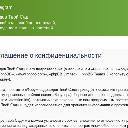
legram
дов Твой Сад
Твой сад – сообщество людей,
ведением садовых растений.
оглашение о конфиденциальности
ов Твой Сад» и его подразделения (в дальнейшем «мы», «наш», «Форум с
 phpBB», «www.phpbb.com», «phpBB Limited», «phpBB Teams») использу
ция»).
вых, просмотр «Форум садоводов Твой Сад» приведёт к созданию прог
пку временных файлов вашего браузера). Первые две cookie содержат 
йшем «session-id»), автоматически присвоенные вам программным обеспе
 Твой Сад» и будет использоваться для хранения информации о прочтё
ов Твой Сад» мы можем установить cookies, внешние по отношению к п
мотрение страниц, созданных исключительно программным обеспечением