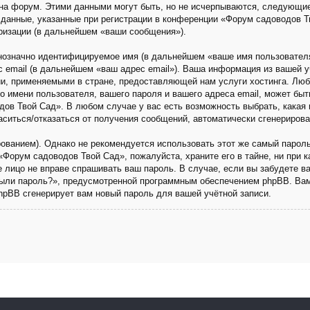
на форум. Этими данными могут быть, но не исчерпываются, следующи
данные, указанные при регистрации в конференции «Форум садоводов Т
ризации (в дальнейшем «ваши сообщения»).
днозначно идентифицируемое имя (в дальнейшем «ваше имя пользовател
с email (в дальнейшем «ваш адрес email»). Ваша информация из вашей 
и, применяемыми в стране, предоставляющей нам услуги хостинга. Люб
имени пользователя, вашего пароля и вашего адреса email, может быть 
ов Твой Сад». В любом случае у вас есть возможность выбрать, какая 
ласиться/отказаться от получения сообщений, автоматически сгенериро
анием). Однако не рекомендуется использовать этот же самый пароль,
«Форум садоводов Твой Сад», пожалуйста, храните его в тайне, ни при 
ье лицо не вправе спрашивать ваш пароль. В случае, если вы забудете в
ыли пароль?», предусмотренной программным обеспечением phpBB. Вам
phpBB сгенерирует вам новый пароль для вашей учётной записи.