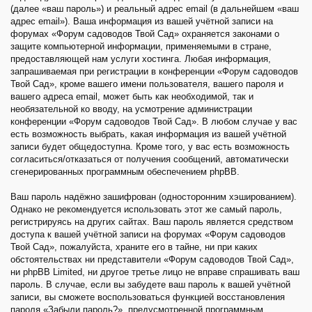
(далее «ваш пароль») и реальный адрес email (в дальнейшем «ваш
адрес email»). Ваша информация из вашей учётной записи на
форумах «Форум садоводов Твой Сад» охраняется законами о
защите компьютерной информации, применяемыми в стране,
предоставляющей нам услуги хостинга. Любая информация,
запрашиваемая при регистрации в конференции «Форум садоводов
Твой Сад», кроме вашего имени пользователя, вашего пароля и
вашего адреса email, может быть как необходимой, так и
необязательной ко вводу, на усмотрение администрации
конференции «Форум садоводов Твой Сад». В любом случае у вас
есть возможность выбрать, какая информация из вашей учётной
записи будет общедоступна. Кроме того, у вас есть возможность
согласиться/отказаться от получения сообщений, автоматически
сгенерированных программным обеспечением phpBB.
Ваш пароль надёжно зашифрован (односторонним хэшированием).
Однако не рекомендуется использовать этот же самый пароль,
регистрируясь на других сайтах. Ваш пароль является средством
доступа к вашей учётной записи на форумах «Форум садоводов
Твой Сад», пожалуйста, храните его в тайне, ни при каких
обстоятельствах ни представители «Форум садоводов Твой Сад»,
ни phpBB Limited, ни другое третье лицо не вправе спрашивать ваш
пароль. В случае, если вы забудете ваш пароль к вашей учётной
записи, вы сможете воспользоваться функцией восстановления
пароля «Забыли пароль?», предусмотренной программным