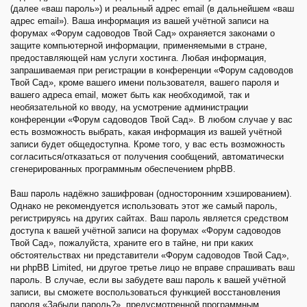
(далее «ваш пароль») и реальный адрес email (в дальнейшем «ваш
адрес email»). Ваша информация из вашей учётной записи на
форумах «Форум садоводов Твой Сад» охраняется законами о
защите компьютерной информации, применяемыми в стране,
предоставляющей нам услуги хостинга. Любая информация,
запрашиваемая при регистрации в конференции «Форум садоводов
Твой Сад», кроме вашего имени пользователя, вашего пароля и
вашего адреса email, может быть как необходимой, так и
необязательной ко вводу, на усмотрение администрации
конференции «Форум садоводов Твой Сад». В любом случае у вас
есть возможность выбрать, какая информация из вашей учётной
записи будет общедоступна. Кроме того, у вас есть возможность
согласиться/отказаться от получения сообщений, автоматически
сгенерированных программным обеспечением phpBB.
Ваш пароль надёжно зашифрован (односторонним хэшированием).
Однако не рекомендуется использовать этот же самый пароль,
регистрируясь на других сайтах. Ваш пароль является средством
доступа к вашей учётной записи на форумах «Форум садоводов
Твой Сад», пожалуйста, храните его в тайне, ни при каких
обстоятельствах ни представители «Форум садоводов Твой Сад»,
ни phpBB Limited, ни другое третье лицо не вправе спрашивать ваш
пароль. В случае, если вы забудете ваш пароль к вашей учётной
записи, вы сможете воспользоваться функцией восстановления
пароля «Забыли пароль?», предусмотренной программным