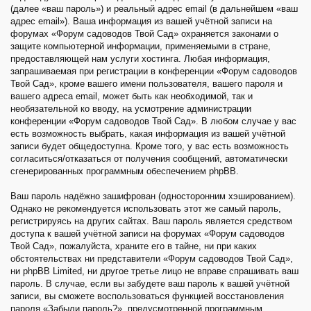
(далее «ваш пароль») и реальный адрес email (в дальнейшем «ваш
адрес email»). Ваша информация из вашей учётной записи на
форумах «Форум садоводов Твой Сад» охраняется законами о
защите компьютерной информации, применяемыми в стране,
предоставляющей нам услуги хостинга. Любая информация,
запрашиваемая при регистрации в конференции «Форум садоводов
Твой Сад», кроме вашего имени пользователя, вашего пароля и
вашего адреса email, может быть как необходимой, так и
необязательной ко вводу, на усмотрение администрации
конференции «Форум садоводов Твой Сад». В любом случае у вас
есть возможность выбрать, какая информация из вашей учётной
записи будет общедоступна. Кроме того, у вас есть возможность
согласиться/отказаться от получения сообщений, автоматически
сгенерированных программным обеспечением phpBB.
Ваш пароль надёжно зашифрован (односторонним хэшированием).
Однако не рекомендуется использовать этот же самый пароль,
регистрируясь на других сайтах. Ваш пароль является средством
доступа к вашей учётной записи на форумах «Форум садоводов
Твой Сад», пожалуйста, храните его в тайне, ни при каких
обстоятельствах ни представители «Форум садоводов Твой Сад»,
ни phpBB Limited, ни другое третье лицо не вправе спрашивать ваш
пароль. В случае, если вы забудете ваш пароль к вашей учётной
записи, вы сможете воспользоваться функцией восстановления
пароля «Забыли пароль?», предусмотренной программным