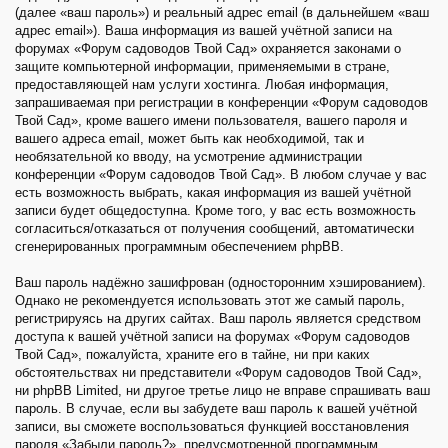
(далее «ваш пароль») и реальный адрес email (в дальнейшем «ваш
адрес email»). Ваша информация из вашей учётной записи на
форумах «Форум садоводов Твой Сад» охраняется законами о
защите компьютерной информации, применяемыми в стране,
предоставляющей нам услуги хостинга. Любая информация,
запрашиваемая при регистрации в конференции «Форум садоводов
Твой Сад», кроме вашего имени пользователя, вашего пароля и
вашего адреса email, может быть как необходимой, так и
необязательной ко вводу, на усмотрение администрации
конференции «Форум садоводов Твой Сад». В любом случае у вас
есть возможность выбрать, какая информация из вашей учётной
записи будет общедоступна. Кроме того, у вас есть возможность
согласиться/отказаться от получения сообщений, автоматически
сгенерированных программным обеспечением phpBB.
Ваш пароль надёжно зашифрован (односторонним хэшированием).
Однако не рекомендуется использовать этот же самый пароль,
регистрируясь на других сайтах. Ваш пароль является средством
доступа к вашей учётной записи на форумах «Форум садоводов
Твой Сад», пожалуйста, храните его в тайне, ни при каких
обстоятельствах ни представители «Форум садоводов Твой Сад»,
ни phpBB Limited, ни другое третье лицо не вправе спрашивать ваш
пароль. В случае, если вы забудете ваш пароль к вашей учётной
записи, вы сможете воспользоваться функцией восстановления
пароля «Забыли пароль?», предусмотренной программным