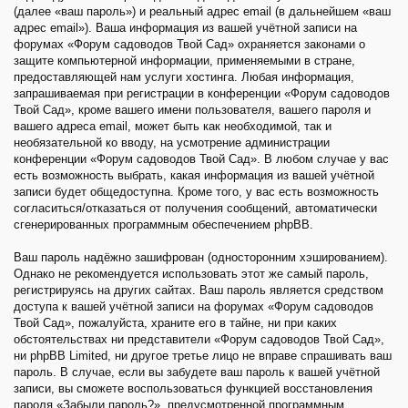
(далее «ваш пароль») и реальный адрес email (в дальнейшем «ваш
адрес email»). Ваша информация из вашей учётной записи на
форумах «Форум садоводов Твой Сад» охраняется законами о
защите компьютерной информации, применяемыми в стране,
предоставляющей нам услуги хостинга. Любая информация,
запрашиваемая при регистрации в конференции «Форум садоводов
Твой Сад», кроме вашего имени пользователя, вашего пароля и
вашего адреса email, может быть как необходимой, так и
необязательной ко вводу, на усмотрение администрации
конференции «Форум садоводов Твой Сад». В любом случае у вас
есть возможность выбрать, какая информация из вашей учётной
записи будет общедоступна. Кроме того, у вас есть возможность
согласиться/отказаться от получения сообщений, автоматически
сгенерированных программным обеспечением phpBB.
Ваш пароль надёжно зашифрован (односторонним хэшированием).
Однако не рекомендуется использовать этот же самый пароль,
регистрируясь на других сайтах. Ваш пароль является средством
доступа к вашей учётной записи на форумах «Форум садоводов
Твой Сад», пожалуйста, храните его в тайне, ни при каких
обстоятельствах ни представители «Форум садоводов Твой Сад»,
ни phpBB Limited, ни другое третье лицо не вправе спрашивать ваш
пароль. В случае, если вы забудете ваш пароль к вашей учётной
записи, вы сможете воспользоваться функцией восстановления
пароля «Забыли пароль?», предусмотренной программным