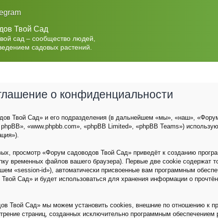
legram
дов Твой Сад
Твой сад – сообщество людей,
ведением садовых растений.
оглашение о конфиденциальности
ов Твой Сад» и его подразделения (в дальнейшем «мы», «наш», «Форум с
 phpBB», «www.phpbb.com», «phpBB Limited», «phpBB Teams») использу
ция»).
вых, просмотр «Форум садоводов Твой Сад» приведёт к созданию прог
пку временных файлов вашего браузера). Первые две cookie содержат 
йшем «session-id»), автоматически присвоенные вам программным обеспе
 Твой Сад» и будет использоваться для хранения информации о прочтё
ов Твой Сад» мы можем установить cookies, внешние по отношению к п
мотрение страниц, созданных исключительно программным обеспечением