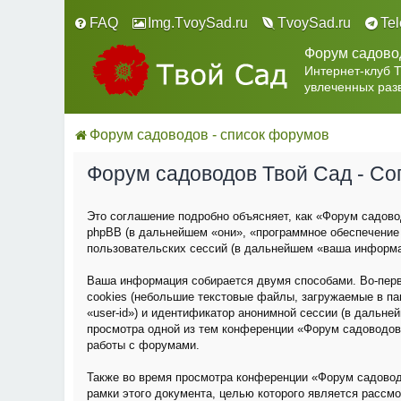
FAQ
Img.TvoySad.ru
TvoySad.ru
Te
Форум садово
Интернет-клуб 
увлеченных раз
Форум садоводов - список форумов
Форум садоводов Твой Сад - С
Это соглашение подробно объясняет, как «Форум садовод
phpBB (в дальнейшем «они», «программное обеспечение
пользовательских сессий (в дальнейшем «ваша информа
Ваша информация собирается двумя способами. Во-пер
cookies (небольшие текстовые файлы, загружаемые в па
«user-id») и идентификатор анонимной сессии (в дальне
просмотра одной из тем конференции «Форум садоводов
работы с форумами.
Также во время просмотра конференции «Форум садовод
рамки этого документа, целью которого является расс