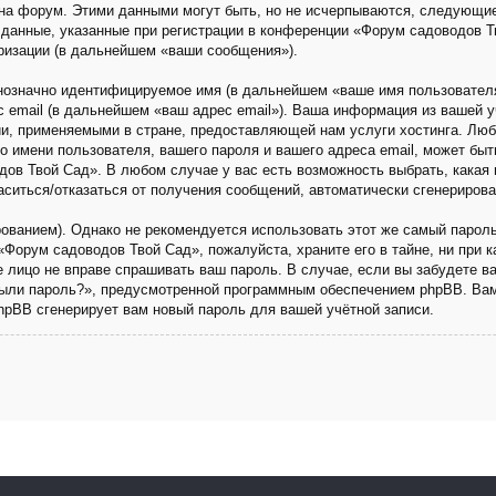
на форум. Этими данными могут быть, но не исчерпываются, следующи
данные, указанные при регистрации в конференции «Форум садоводов Т
ризации (в дальнейшем «ваши сообщения»).
днозначно идентифицируемое имя (в дальнейшем «ваше имя пользовател
с email (в дальнейшем «ваш адрес email»). Ваша информация из вашей 
и, применяемыми в стране, предоставляющей нам услуги хостинга. Люб
имени пользователя, вашего пароля и вашего адреса email, может быть 
ов Твой Сад». В любом случае у вас есть возможность выбрать, какая 
ласиться/отказаться от получения сообщений, автоматически сгенериро
анием). Однако не рекомендуется использовать этот же самый пароль,
«Форум садоводов Твой Сад», пожалуйста, храните его в тайне, ни при 
ье лицо не вправе спрашивать ваш пароль. В случае, если вы забудете в
ыли пароль?», предусмотренной программным обеспечением phpBB. Вам
phpBB сгенерирует вам новый пароль для вашей учётной записи.