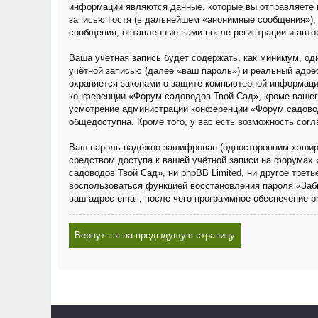
информации являются данные, которые вы отправляете 
записью Гостя (в дальнейшем «анонимные сообщения»), 
сообщения, оставленные вами после регистрации и авто
Ваша учётная запись будет содержать, как минимум, о
учётной записью (далее «ваш пароль») и реальный адре
охраняется законами о защите компьютерной информаци
конференции «Форум садоводов Твой Сад», кроме вашего 
усмотрение администрации конференции «Форум садовод
общедоступна. Кроме того, у вас есть возможность сог
Ваш пароль надёжно зашифрован (односторонним хэширов
средством доступа к вашей учётной записи на форумах 
садоводов Твой Сад», ни phpBB Limited, ни другое трет
воспользоваться функцией восстановления пароля «Заб
ваш адрес email, после чего программное обеспечение 
Вернуться на предыдущую страницу