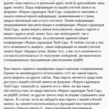
(далее «ваш пароль») и реальный адрес email (в дальнейшем «ваш
адрес email»). Ваша информация из вашей учётной записи на
форумах «Форум садоводов Твой Сад» охраняется законами о
защите компьютерной информации, применяемыми в стране,
предоставляющей нам услуги хостинга. Любая информация,
запрашиваемая при регистрации в конференции «Форум садоводов
Твой Сад», кроме вашего имени пользователя, вашего пароля и
вашего адреса email, может быть как необходимой, так и
необязательной ко вводу, на усмотрение администрации
конференции «Форум садоводов Твой Сад». В любом случае у вас
есть возможность выбрать, какая информация из вашей учётной
записи будет общедоступна. Кроме того, у вас есть возможность
согласиться/отказаться от получения сообщений, автоматически
сгенерированных программным обеспечением phpBB.
Ваш пароль надёжно зашифрован (односторонним хэшированием).
Однако не рекомендуется использовать этот же самый пароль,
регистрируясь на других сайтах. Ваш пароль является средством
доступа к вашей учётной записи на форумах «Форум садоводов
Твой Сад», пожалуйста, храните его в тайне, ни при каких
обстоятельствах ни представители «Форум садоводов Твой Сад»,
ни phpBB Limited, ни другое третье лицо не вправе спрашивать ваш
пароль. В случае, если вы забудете ваш пароль к вашей учётной
записи, вы сможете воспользоваться функцией восстановления
пароля «Забыли пароль?», предусмотренной программным