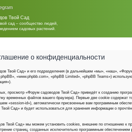
legram
дов Твой Сад
Твой сад – сообщество людей,
ведением садовых растений.
оглашение о конфиденциальности
ов Твой Сад» и его подразделения (в дальнейшем «мы», «наш», «Форум с
 phpBB», «www.phpbb.com», «phpBB Limited», «phpBB Teams») использу
ция»).
вых, просмотр «Форум садоводов Твой Сад» приведёт к созданию прог
пку временных файлов вашего браузера). Первые две cookie содержат 
йшем «session-id»), автоматически присвоенные вам программным обеспе
 Твой Сад» и будет использоваться для хранения информации о прочтё
ов Твой Сад» мы можем установить cookies, внешние по отношению к п
мотрение страниц, созданных исключительно программным обеспечением