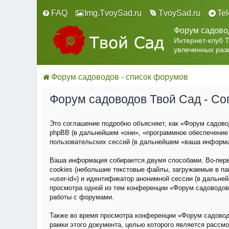
FAQ
Img.TvoySad.ru
TvoySad.ru
Te
Форум садово
Интернет-клуб 
увлеченных раз
Форум садоводов - список форумов
Форум садоводов Твой Сад - С
Это соглашение подробно объясняет, как «Форум садовод
phpBB (в дальнейшем «они», «программное обеспечение
пользовательских сессий (в дальнейшем «ваша информа
Ваша информация собирается двумя способами. Во-пер
cookies (небольшие текстовые файлы, загружаемые в па
«user-id») и идентификатор анонимной сессии (в дальне
просмотра одной из тем конференции «Форум садоводов
работы с форумами.
Также во время просмотра конференции «Форум садовод
рамки этого документа, целью которого является расс