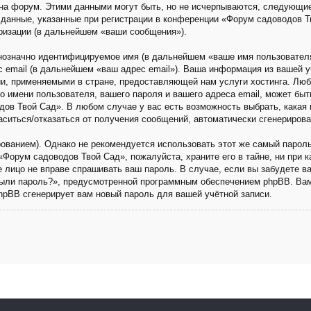
на форум. Этими данными могут быть, но не исчерпываются, следующи
данные, указанные при регистрации в конференции «Форум садоводов Т
ризации (в дальнейшем «ваши сообщения»).
днозначно идентифицируемое имя (в дальнейшем «ваше имя пользовател
с email (в дальнейшем «ваш адрес email»). Ваша информация из вашей 
и, применяемыми в стране, предоставляющей нам услуги хостинга. Люб
имени пользователя, вашего пароля и вашего адреса email, может быть 
ов Твой Сад». В любом случае у вас есть возможность выбрать, какая 
ласиться/отказаться от получения сообщений, автоматически сгенериро
анием). Однако не рекомендуется использовать этот же самый пароль,
«Форум садоводов Твой Сад», пожалуйста, храните его в тайне, ни при 
ье лицо не вправе спрашивать ваш пароль. В случае, если вы забудете в
ыли пароль?», предусмотренной программным обеспечением phpBB. Вам
phpBB сгенерирует вам новый пароль для вашей учётной записи.