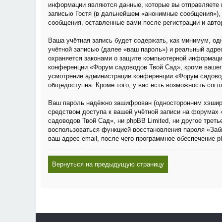
информации являются данные, которые вы отправляете 
записью Гостя (в дальнейшем «анонимные сообщения»), 
сообщения, оставленные вами после регистрации и авто
Ваша учётная запись будет содержать, как минимум, о
учётной записью (далее «ваш пароль») и реальный адре
охраняется законами о защите компьютерной информаци
конференции «Форум садоводов Твой Сад», кроме вашего 
усмотрение администрации конференции «Форум садовод
общедоступна. Кроме того, у вас есть возможность сог
Ваш пароль надёжно зашифрован (односторонним хэширов
средством доступа к вашей учётной записи на форумах 
садоводов Твой Сад», ни phpBB Limited, ни другое трет
воспользоваться функцией восстановления пароля «Заб
ваш адрес email, после чего программное обеспечение 
Вернуться на предыдущую страницу