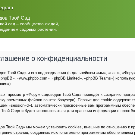
legram
дов Твой Сад
Твой сад – сообщество людей,
ведением садовых растений.
оглашение о конфиденциальности
ов Твой Сад» и его подразделения (в дальнейшем «мы», «наш», «Форум с
 phpBB», «www.phpbb.com», «phpBB Limited», «phpBB Teams») использу
ция»).
вых, просмотр «Форум садоводов Твой Сад» приведёт к созданию прог
пку временных файлов вашего браузера). Первые две cookie содержат 
йшем «session-id»), автоматически присвоенные вам программным обеспе
 Твой Сад» и будет использоваться для хранения информации о прочтё
ов Твой Сад» мы можем установить cookies, внешние по отношению к п
мотрение страниц, созданных исключительно программным обеспечением