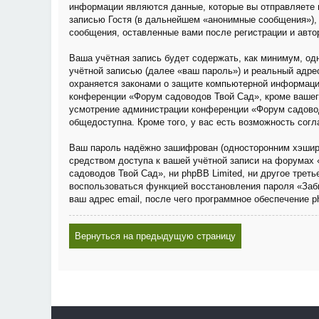
информации являются данные, которые вы отправляете 
записью Гостя (в дальнейшем «анонимные сообщения»), 
сообщения, оставленные вами после регистрации и авто
Ваша учётная запись будет содержать, как минимум, о
учётной записью (далее «ваш пароль») и реальный адре
охраняется законами о защите компьютерной информаци
конференции «Форум садоводов Твой Сад», кроме вашего 
усмотрение администрации конференции «Форум садовод
общедоступна. Кроме того, у вас есть возможность сог
Ваш пароль надёжно зашифрован (односторонним хэширов
средством доступа к вашей учётной записи на форумах 
садоводов Твой Сад», ни phpBB Limited, ни другое трет
воспользоваться функцией восстановления пароля «Заб
ваш адрес email, после чего программное обеспечение 
Вернуться на предыдущую страницу