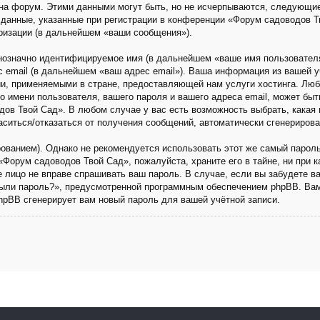
на форум. Этими данными могут быть, но не исчерпываются, следующи
данные, указанные при регистрации в конференции «Форум садоводов Т
ризации (в дальнейшем «ваши сообщения»).
днозначно идентифицируемое имя (в дальнейшем «ваше имя пользовател
с email (в дальнейшем «ваш адрес email»). Ваша информация из вашей 
и, применяемыми в стране, предоставляющей нам услуги хостинга. Люб
имени пользователя, вашего пароля и вашего адреса email, может быть 
ов Твой Сад». В любом случае у вас есть возможность выбрать, какая 
ласиться/отказаться от получения сообщений, автоматически сгенериро
анием). Однако не рекомендуется использовать этот же самый пароль,
«Форум садоводов Твой Сад», пожалуйста, храните его в тайне, ни при 
ье лицо не вправе спрашивать ваш пароль. В случае, если вы забудете в
ыли пароль?», предусмотренной программным обеспечением phpBB. Вам
phpBB сгенерирует вам новый пароль для вашей учётной записи.