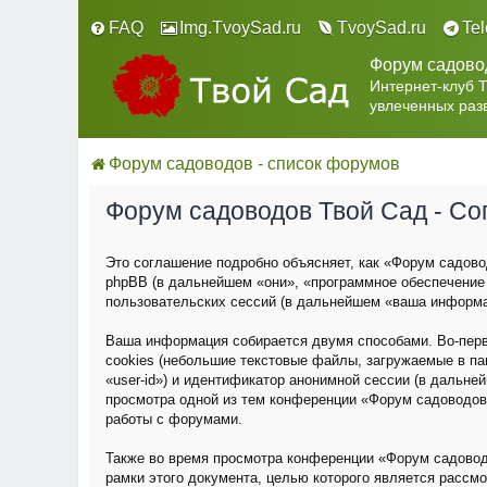
FAQ
Img.TvoySad.ru
TvoySad.ru
Te
Форум садово
Интернет-клуб 
увлеченных раз
Форум садоводов - список форумов
Форум садоводов Твой Сад - С
Это соглашение подробно объясняет, как «Форум садовод
phpBB (в дальнейшем «они», «программное обеспечение
пользовательских сессий (в дальнейшем «ваша информа
Ваша информация собирается двумя способами. Во-пер
cookies (небольшие текстовые файлы, загружаемые в па
«user-id») и идентификатор анонимной сессии (в дальне
просмотра одной из тем конференции «Форум садоводов
работы с форумами.
Также во время просмотра конференции «Форум садовод
рамки этого документа, целью которого является расс