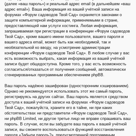
(далее «ваш пароль») и реальный адрес email (в дальнейшем «ваш
адрес email»). Ваша информация из вашей учётной записи на
форумах «Форум садоводов Твой Сад» охраняется законами о
защите компьютерной информации, применяемыми в стране,
предоставляющей нам услуги хостинга. Любая информация,
запрашиваемая при регистрации в конференции «Форум садоводов
Твой Сад», кроме вашего имени пользователя, вашего пароля и
вашего адреса email, может быть как необходимой, так и
необязательной ко вводу, на усмотрение администрации
конференции «Форум садоводов Твой Сад». В любом случае у вас
есть возможность выбрать, какая информация из вашей учётной
записи будет общедоступна. Кроме того, у вас есть возможность
согласиться/отказаться от получения сообщений, автоматически
сгенерированных программным обеспечением phpBB.
Ваш пароль надёжно зашифрован (односторонним хэшированием).
Однако не рекомендуется использовать этот же самый пароль,
регистрируясь на других сайтах. Ваш пароль является средством
доступа к вашей учётной записи на форумах «Форум садоводов
Твой Сад», пожалуйста, храните его в тайне, ни при каких
обстоятельствах ни представители «Форум садоводов Твой Сад»,
ни phpBB Limited, ни другое третье лицо не вправе спрашивать ваш
пароль. В случае, если вы забудете ваш пароль к вашей учётной
записи, вы сможете воспользоваться функцией восстановления
пароля «Забыли пароль?», предусмотренной программным