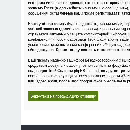
информации являются данные, которые вы отправляете 
записью Гостя (в дальнейшем «анонимные сообщения»), 
сообщения, оставленные вами после регистрации и авто
Ваша учётная запись будет содержать, как минимум, о
учётной записью (далее «ваш пароль») и реальный адре
охраняется законами о защите компьютерной информаци
конференции «Форум садоводов Твой Сад», кроме вашего 
усмотрение администрации конференции «Форум садовод
общедоступна. Кроме того, у вас есть возможность сог
Ваш пароль надёжно зашифрован (односторонним хэширов
средством доступа к вашей учётной записи на форумах 
садоводов Твой Сад», ни phpBB Limited, ни другое трет
воспользоваться функцией восстановления пароля «Заб
ваш адрес email, после чего программное обеспечение 
Вернуться на предыдущую страницу