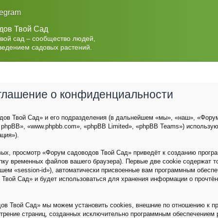
legram
дов Твой Сад
Твой сад – сообщество людей,
ведением садовых растений.
оглашение о конфиденциальности
ов Твой Сад» и его подразделения (в дальнейшем «мы», «наш», «Форум с
 phpBB», «www.phpbb.com», «phpBB Limited», «phpBB Teams») использу
ция»).
вых, просмотр «Форум садоводов Твой Сад» приведёт к созданию прог
пку временных файлов вашего браузера). Первые две cookie содержат 
йшем «session-id»), автоматически присвоенные вам программным обеспе
 Твой Сад» и будет использоваться для хранения информации о прочтё
ов Твой Сад» мы можем установить cookies, внешние по отношению к п
мотрение страниц, созданных исключительно программным обеспечением