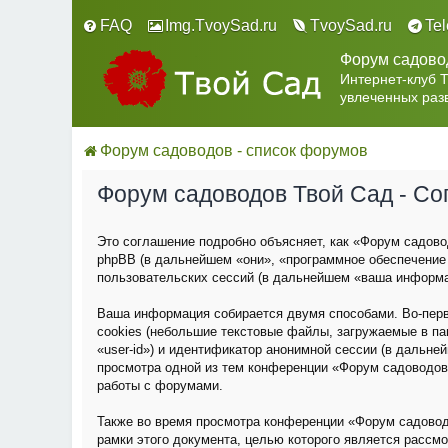
FAQ
Img.TvoySad.ru
TvoySad.ru
Te
Форум садово
Интернет-клуб 
увлеченных раз
Форум садоводов - список форумов
Форум садоводов Твой Сад - С
Это соглашение подробно объясняет, как «Форум садовод
phpBB (в дальнейшем «они», «программное обеспечение
пользовательских сессий (в дальнейшем «ваша информа
Ваша информация собирается двумя способами. Во-пер
cookies (небольшие текстовые файлы, загружаемые в па
«user-id») и идентификатор анонимной сессии (в дальне
просмотра одной из тем конференции «Форум садоводов
работы с форумами.
Также во время просмотра конференции «Форум садовод
рамки этого документа, целью которого является расс