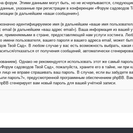
на форум. Этими данными могут быть, но не исчерпываются, следующи
данные, указанные при регистрации в конференции «Форум садоводов Т
ризации (в дальнейшем «ваши сообщения»).
днозначно идентифицируемое имя (в дальнейшем «ваше имя пользовател
с email (в дальнейшем «ваш адрес email»). Ваша информация из вашей 
и, применяемыми в стране, предоставляющей нам услуги хостинга. Люб
имени пользователя, вашего пароля и вашего адреса email, может быть 
ов Твой Сад». В любом случае у вас есть возможность выбрать, какая 
ласиться/отказаться от получения сообщений, автоматически сгенериро
анием). Однако не рекомендуется использовать этот же самый пароль,
«Форум садоводов Твой Сад», пожалуйста, храните его в тайне, ни при 
ье лицо не вправе спрашивать ваш пароль. В случае, если вы забудете в
ыли пароль?», предусмотренной программным обеспечением phpBB. Вам
phpBB сгенерирует вам новый пароль для вашей учётной записи.