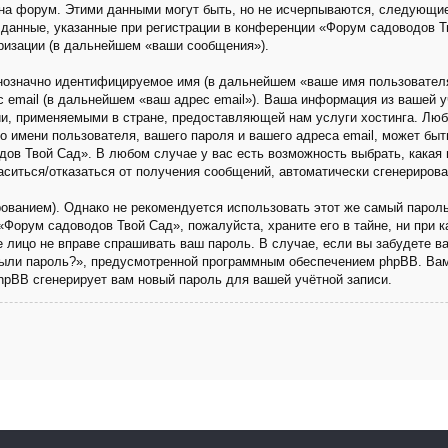
на форум. Этими данными могут быть, но не исчерпываются, следующи
данные, указанные при регистрации в конференции «Форум садоводов Т
ризации (в дальнейшем «ваши сообщения»).
днозначно идентифицируемое имя (в дальнейшем «ваше имя пользовател
с email (в дальнейшем «ваш адрес email»). Ваша информация из вашей 
и, применяемыми в стране, предоставляющей нам услуги хостинга. Люб
имени пользователя, вашего пароля и вашего адреса email, может быть 
ов Твой Сад». В любом случае у вас есть возможность выбрать, какая 
ласиться/отказаться от получения сообщений, автоматически сгенериро
анием). Однако не рекомендуется использовать этот же самый пароль,
«Форум садоводов Твой Сад», пожалуйста, храните его в тайне, ни при 
ье лицо не вправе спрашивать ваш пароль. В случае, если вы забудете в
ыли пароль?», предусмотренной программным обеспечением phpBB. Вам
phpBB сгенерирует вам новый пароль для вашей учётной записи.