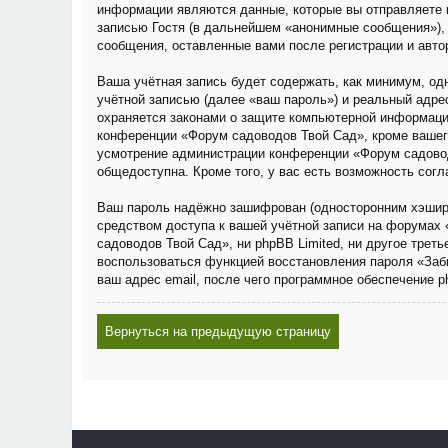
информации являются данные, которые вы отправляете 
записью Гостя (в дальнейшем «анонимные сообщения»), 
сообщения, оставленные вами после регистрации и авто
Ваша учётная запись будет содержать, как минимум, о
учётной записью (далее «ваш пароль») и реальный адре
охраняется законами о защите компьютерной информаци
конференции «Форум садоводов Твой Сад», кроме вашего 
усмотрение администрации конференции «Форум садовод
общедоступна. Кроме того, у вас есть возможность сог
Ваш пароль надёжно зашифрован (односторонним хэширов
средством доступа к вашей учётной записи на форумах 
садоводов Твой Сад», ни phpBB Limited, ни другое трет
воспользоваться функцией восстановления пароля «Заб
ваш адрес email, после чего программное обеспечение 
Вернуться на предыдущую страницу