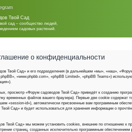
legram
дов Твой Сад
Твой сад – сообщество людей,
ведением садовых растений.
оглашение о конфиденциальности
ов Твой Сад» и его подразделения (в дальнейшем «мы», «наш», «Форум с
 phpBB», «www.phpbb.com», «phpBB Limited», «phpBB Teams») использу
ция»).
вых, просмотр «Форум садоводов Твой Сад» приведёт к созданию прог
пку временных файлов вашего браузера). Первые две cookie содержат 
йшем «session-id»), автоматически присвоенные вам программным обеспе
 Твой Сад» и будет использоваться для хранения информации о прочтё
ов Твой Сад» мы можем установить cookies, внешние по отношению к п
мотрение страниц, созданных исключительно программным обеспечением