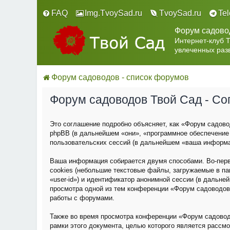
FAQ
Img.TvoySad.ru
TvoySad.ru
Te
Форум садово
Интернет-клуб 
увлеченных раз
Форум садоводов - список форумов
Форум садоводов Твой Сад - С
Это соглашение подробно объясняет, как «Форум садовод
phpBB (в дальнейшем «они», «программное обеспечение
пользовательских сессий (в дальнейшем «ваша информа
Ваша информация собирается двумя способами. Во-пер
cookies (небольшие текстовые файлы, загружаемые в па
«user-id») и идентификатор анонимной сессии (в дальне
просмотра одной из тем конференции «Форум садоводов
работы с форумами.
Также во время просмотра конференции «Форум садовод
рамки этого документа, целью которого является расс