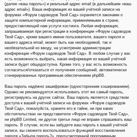
(далее «ваш пароль») и реальный адрес email (в дальнейшем «ваш
адрес email»). Ваша информация из вашей учётной записи на
форумах «Форум садоводов Твой Сад» охраняется законами о
защите компьютерной информации, применяемыми в стране,
предоставляющей нам услуги хостинга. Любая информация,
запрашиваемая при регистрации в конференции «Форум садоводов
Твой Сад», кроме вашего имени пользователя, вашего пароля и
вашего адреса email, может быть как необходимой, так и
необязательной ко вводу, на усмотрение администрации
конференции «Форум садоводов Твой Сад». В любом случае у вас
есть возможность выбрать, какая информация из вашей учётной
записи будет общедоступна. Кроме того, у вас есть возможность
согласиться/отказаться от получения сообщений, автоматически
сгенерированных программным обеспечением phpBB.
Ваш пароль надёжно зашифрован (односторонним хэшированием).
Однако не рекомендуется использовать этот же самый пароль,
регистрируясь на других сайтах. Ваш пароль является средством
доступа к вашей учётной записи на форумах «Форум садоводов
Твой Сад», пожалуйста, храните его в тайне, ни при каких
обстоятельствах ни представители «Форум садоводов Твой Сад»,
ни phpBB Limited, ни другое третье лицо не вправе спрашивать ваш
пароль. В случае, если вы забудете ваш пароль к вашей учётной
записи, вы сможете воспользоваться функцией восстановления
пароля «Забыли пароль?», предусмотренной программным