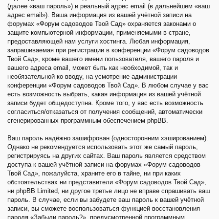
(далее «ваш пароль») и реальный адрес email (в дальнейшем «ваш
адрес email»). Ваша информация из вашей учётной записи на
форумах «Форум садоводов Твой Сад» охраняется законами о
защите компьютерной информации, применяемыми в стране,
предоставляющей нам услуги хостинга. Любая информация,
запрашиваемая при регистрации в конференции «Форум садоводов
Твой Сад», кроме вашего имени пользователя, вашего пароля и
вашего адреса email, может быть как необходимой, так и
необязательной ко вводу, на усмотрение администрации
конференции «Форум садоводов Твой Сад». В любом случае у вас
есть возможность выбрать, какая информация из вашей учётной
записи будет общедоступна. Кроме того, у вас есть возможность
согласиться/отказаться от получения сообщений, автоматически
сгенерированных программным обеспечением phpBB.
Ваш пароль надёжно зашифрован (односторонним хэшированием).
Однако не рекомендуется использовать этот же самый пароль,
регистрируясь на других сайтах. Ваш пароль является средством
доступа к вашей учётной записи на форумах «Форум садоводов
Твой Сад», пожалуйста, храните его в тайне, ни при каких
обстоятельствах ни представители «Форум садоводов Твой Сад»,
ни phpBB Limited, ни другое третье лицо не вправе спрашивать ваш
пароль. В случае, если вы забудете ваш пароль к вашей учётной
записи, вы сможете воспользоваться функцией восстановления
пароля «Забыли пароль?», предусмотренной программным