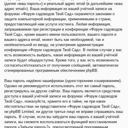
(далее «ваш пароль») и реальный адрес email (в дальнейшем «ваш
адрес email»). Ваша информация из вашей учётной записи на
форумах «Форум садоводов Твой Сад» охраняется законами о
защите компьютерной информации, применяемыми в стране,
предоставляющей нам услуги хостинга. Любая информация,
запрашиваемая при регистрации в конференции «Форум садоводов
Твой Сад», кроме вашего имени пользователя, вашего пароля и
вашего адреса email, может быть как необходимой, так и
необязательной ко вводу, на усмотрение администрации
конференции «Форум садоводов Твой Сад». В любом случае у вас
есть возможность выбрать, какая информация из вашей учётной
записи будет общедоступна. Кроме того, у вас есть возможность
согласиться/отказаться от получения сообщений, автоматически
сгенерированных программным обеспечением phpBB.
Ваш пароль надёжно зашифрован (односторонним хэшированием).
Однако не рекомендуется использовать этот же самый пароль,
регистрируясь на других сайтах. Ваш пароль является средством
доступа к вашей учётной записи на форумах «Форум садоводов
Твой Сад», пожалуйста, храните его в тайне, ни при каких
обстоятельствах ни представители «Форум садоводов Твой Сад»,
ни phpBB Limited, ни другое третье лицо не вправе спрашивать ваш
пароль. В случае, если вы забудете ваш пароль к вашей учётной
записи, вы сможете воспользоваться функцией восстановления
пароля «Забыли пароль?», предусмотренной программным