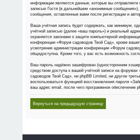
информации являются данные, которые вы отправляете 
записью Гостя (в дальнейшем «анонимные сообщения»), 
сообщения, оставленные вами после регистрации и авто
Ваша учётная запись будет содержать, как минимум, о
учётной записью (далее «ваш пароль») и реальный адре
охраняется законами о защите компьютерной информаци
конференции «Форум садоводов Твой Сад», кроме вашего 
усмотрение администрации конференции «Форум садовод
общедоступна. Кроме того, у вас есть возможность сог
Ваш пароль надёжно зашифрован (односторонним хэширов
средством доступа к вашей учётной записи на форумах 
садоводов Твой Сад», ни phpBB Limited, ни другое трет
воспользоваться функцией восстановления пароля «Заб
ваш адрес email, после чего программное обеспечение 
Вернуться на предыдущую страницу