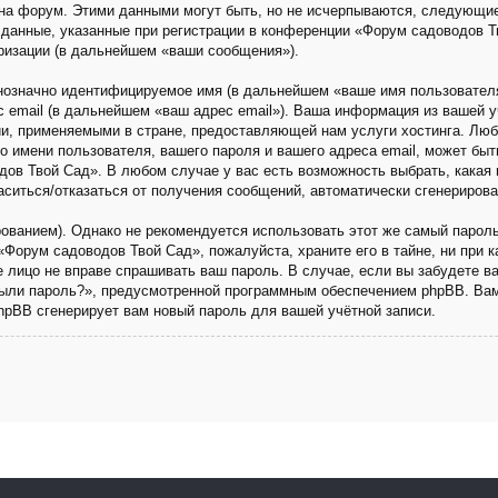
на форум. Этими данными могут быть, но не исчерпываются, следующи
данные, указанные при регистрации в конференции «Форум садоводов Т
ризации (в дальнейшем «ваши сообщения»).
днозначно идентифицируемое имя (в дальнейшем «ваше имя пользовател
с email (в дальнейшем «ваш адрес email»). Ваша информация из вашей 
и, применяемыми в стране, предоставляющей нам услуги хостинга. Люб
имени пользователя, вашего пароля и вашего адреса email, может быть 
ов Твой Сад». В любом случае у вас есть возможность выбрать, какая 
ласиться/отказаться от получения сообщений, автоматически сгенериро
анием). Однако не рекомендуется использовать этот же самый пароль,
«Форум садоводов Твой Сад», пожалуйста, храните его в тайне, ни при 
ье лицо не вправе спрашивать ваш пароль. В случае, если вы забудете в
ыли пароль?», предусмотренной программным обеспечением phpBB. Вам
phpBB сгенерирует вам новый пароль для вашей учётной записи.