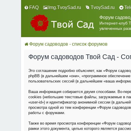
FAQ
Img.TvoySad.ru
TvoySad.ru
Te
Форум садово
Интернет-клуб 
увлеченных раз
Форум садоводов - список форумов
Форум садоводов Твой Сад - С
Это соглашение подробно объясняет, как «Форум садовод
phpBB (в дальнейшем «они», «программное обеспечение
пользовательских сессий (в дальнейшем «ваша информа
Ваша информация собирается двумя способами. Во-пер
cookies (небольшие текстовые файлы, загружаемые в па
«user-id») и идентификатор анонимной сессии (в дальне
просмотра одной из тем конференции «Форум садоводов
работы с форумами.
Также во время просмотра конференции «Форум садовод
рамки этого документа, целью которого является расс