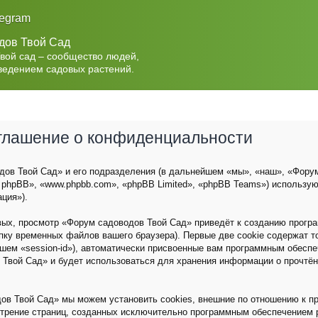
legram
дов Твой Сад
Твой сад – сообщество людей,
ведением садовых растений.
оглашение о конфиденциальности
ов Твой Сад» и его подразделения (в дальнейшем «мы», «наш», «Форум с
 phpBB», «www.phpbb.com», «phpBB Limited», «phpBB Teams») использу
ция»).
вых, просмотр «Форум садоводов Твой Сад» приведёт к созданию прог
пку временных файлов вашего браузера). Первые две cookie содержат 
йшем «session-id»), автоматически присвоенные вам программным обеспе
 Твой Сад» и будет использоваться для хранения информации о прочтё
ов Твой Сад» мы можем установить cookies, внешние по отношению к п
мотрение страниц, созданных исключительно программным обеспечением