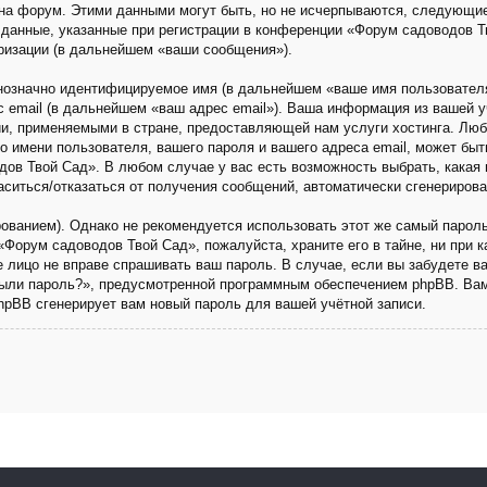
на форум. Этими данными могут быть, но не исчерпываются, следующи
данные, указанные при регистрации в конференции «Форум садоводов Т
ризации (в дальнейшем «ваши сообщения»).
днозначно идентифицируемое имя (в дальнейшем «ваше имя пользовател
с email (в дальнейшем «ваш адрес email»). Ваша информация из вашей 
и, применяемыми в стране, предоставляющей нам услуги хостинга. Люб
имени пользователя, вашего пароля и вашего адреса email, может быть 
ов Твой Сад». В любом случае у вас есть возможность выбрать, какая 
ласиться/отказаться от получения сообщений, автоматически сгенериро
анием). Однако не рекомендуется использовать этот же самый пароль,
«Форум садоводов Твой Сад», пожалуйста, храните его в тайне, ни при 
ье лицо не вправе спрашивать ваш пароль. В случае, если вы забудете в
ыли пароль?», предусмотренной программным обеспечением phpBB. Вам
phpBB сгенерирует вам новый пароль для вашей учётной записи.