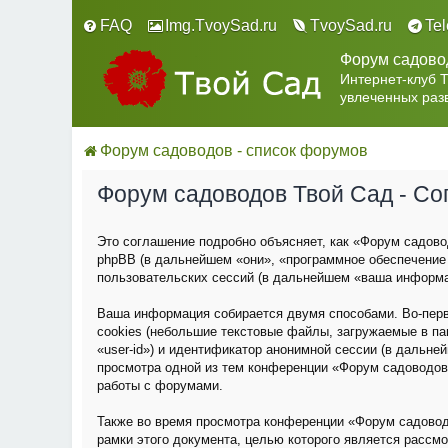
FAQ
Img.TvoySad.ru
TvoySad.ru
Te
Форум садово
Интернет-клуб 
увлеченных раз
Форум садоводов - список форумов
Форум садоводов Твой Сад - С
Это соглашение подробно объясняет, как «Форум садовод
phpBB (в дальнейшем «они», «программное обеспечение
пользовательских сессий (в дальнейшем «ваша информа
Ваша информация собирается двумя способами. Во-пер
cookies (небольшие текстовые файлы, загружаемые в па
«user-id») и идентификатор анонимной сессии (в дальне
просмотра одной из тем конференции «Форум садоводов
работы с форумами.
Также во время просмотра конференции «Форум садовод
рамки этого документа, целью которого является расс