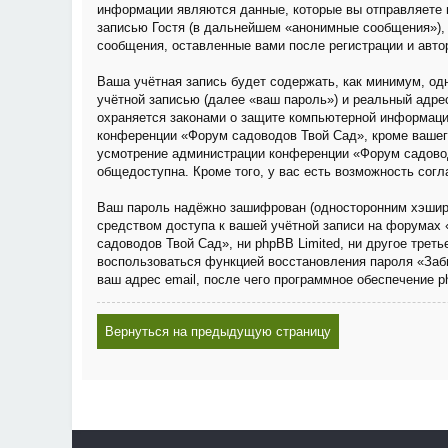
информации являются данные, которые вы отправляете 
записью Гостя (в дальнейшем «анонимные сообщения»), 
сообщения, оставленные вами после регистрации и авто
Ваша учётная запись будет содержать, как минимум, о
учётной записью (далее «ваш пароль») и реальный адре
охраняется законами о защите компьютерной информаци
конференции «Форум садоводов Твой Сад», кроме вашего 
усмотрение администрации конференции «Форум садовод
общедоступна. Кроме того, у вас есть возможность сог
Ваш пароль надёжно зашифрован (односторонним хэширов
средством доступа к вашей учётной записи на форумах 
садоводов Твой Сад», ни phpBB Limited, ни другое трет
воспользоваться функцией восстановления пароля «Заб
ваш адрес email, после чего программное обеспечение 
Вернуться на предыдущую страницу