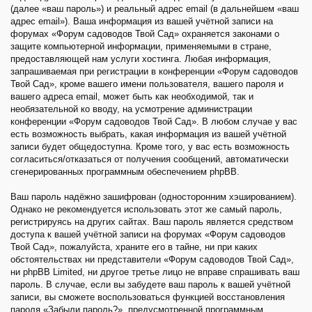
(далее «ваш пароль») и реальный адрес email (в дальнейшем «ваш
адрес email»). Ваша информация из вашей учётной записи на
форумах «Форум садоводов Твой Сад» охраняется законами о
защите компьютерной информации, применяемыми в стране,
предоставляющей нам услуги хостинга. Любая информация,
запрашиваемая при регистрации в конференции «Форум садоводов
Твой Сад», кроме вашего имени пользователя, вашего пароля и
вашего адреса email, может быть как необходимой, так и
необязательной ко вводу, на усмотрение администрации
конференции «Форум садоводов Твой Сад». В любом случае у вас
есть возможность выбрать, какая информация из вашей учётной
записи будет общедоступна. Кроме того, у вас есть возможность
согласиться/отказаться от получения сообщений, автоматически
сгенерированных программным обеспечением phpBB.
Ваш пароль надёжно зашифрован (односторонним хэшированием).
Однако не рекомендуется использовать этот же самый пароль,
регистрируясь на других сайтах. Ваш пароль является средством
доступа к вашей учётной записи на форумах «Форум садоводов
Твой Сад», пожалуйста, храните его в тайне, ни при каких
обстоятельствах ни представители «Форум садоводов Твой Сад»,
ни phpBB Limited, ни другое третье лицо не вправе спрашивать ваш
пароль. В случае, если вы забудете ваш пароль к вашей учётной
записи, вы сможете воспользоваться функцией восстановления
пароля «Забыли пароль?», предусмотренной программным