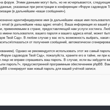
на форум. Этими данными могут быть, но не исчерпываются, следующи
данные, указанные при регистрации в конференции «Форум садоводов Т
ризации (в дальнейшем «ваши сообщения»).
днозначно идентифицируемое имя (в дальнейшем «ваше имя пользовател
с email (в дальнейшем «ваш адрес email»). Ваша информация из вашей 
и, применяемыми в стране, предоставляющей нам услуги хостинга. Люб
имени пользователя, вашего пароля и вашего адреса email, может быть 
ов Твой Сад». В любом случае у вас есть возможность выбрать, какая 
ласиться/отказаться от получения сообщений, автоматически сгенериро
анием). Однако не рекомендуется использовать этот же самый пароль,
«Форум садоводов Твой Сад», пожалуйста, храните его в тайне, ни при 
ье лицо не вправе спрашивать ваш пароль. В случае, если вы забудете в
ыли пароль?», предусмотренной программным обеспечением phpBB. Вам
phpBB сгенерирует вам новый пароль для вашей учётной записи.