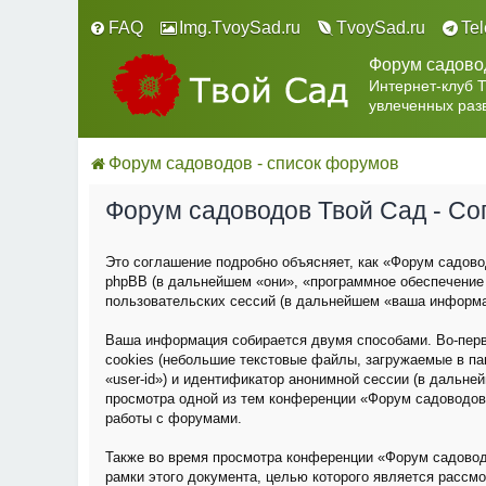
FAQ
Img.TvoySad.ru
TvoySad.ru
Te
Форум садово
Интернет-клуб 
увлеченных раз
Форум садоводов - список форумов
Форум садоводов Твой Сад - С
Это соглашение подробно объясняет, как «Форум садовод
phpBB (в дальнейшем «они», «программное обеспечение
пользовательских сессий (в дальнейшем «ваша информа
Ваша информация собирается двумя способами. Во-пер
cookies (небольшие текстовые файлы, загружаемые в па
«user-id») и идентификатор анонимной сессии (в дальне
просмотра одной из тем конференции «Форум садоводов
работы с форумами.
Также во время просмотра конференции «Форум садовод
рамки этого документа, целью которого является расс