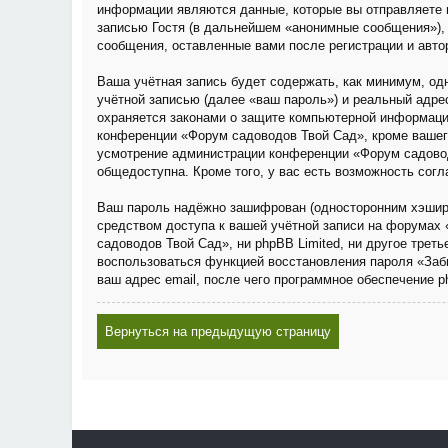
информации являются данные, которые вы отправляете 
записью Гостя (в дальнейшем «анонимные сообщения»), 
сообщения, оставленные вами после регистрации и авто
Ваша учётная запись будет содержать, как минимум, о
учётной записью (далее «ваш пароль») и реальный адре
охраняется законами о защите компьютерной информаци
конференции «Форум садоводов Твой Сад», кроме вашего 
усмотрение администрации конференции «Форум садовод
общедоступна. Кроме того, у вас есть возможность сог
Ваш пароль надёжно зашифрован (односторонним хэширов
средством доступа к вашей учётной записи на форумах 
садоводов Твой Сад», ни phpBB Limited, ни другое трет
воспользоваться функцией восстановления пароля «Заб
ваш адрес email, после чего программное обеспечение 
Вернуться на предыдущую страницу