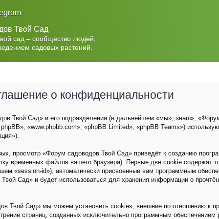
legram
дов Твой Сад
Твой сад – сообщество людей,
ведением садовых растений.
оглашение о конфиденциальности
ов Твой Сад» и его подразделения (в дальнейшем «мы», «наш», «Форум с
 phpBB», «www.phpbb.com», «phpBB Limited», «phpBB Teams») использу
ция»).
вых, просмотр «Форум садоводов Твой Сад» приведёт к созданию прог
пку временных файлов вашего браузера). Первые две cookie содержат 
йшем «session-id»), автоматически присвоенные вам программным обеспе
 Твой Сад» и будет использоваться для хранения информации о прочтё
ов Твой Сад» мы можем установить cookies, внешние по отношению к п
мотрение страниц, созданных исключительно программным обеспечением