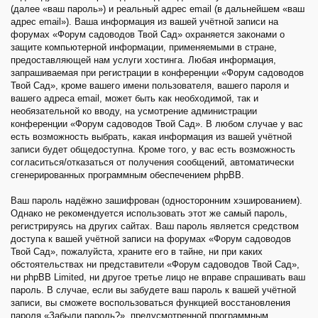
(далее «ваш пароль») и реальный адрес email (в дальнейшем «ваш
адрес email»). Ваша информация из вашей учётной записи на
форумах «Форум садоводов Твой Сад» охраняется законами о
защите компьютерной информации, применяемыми в стране,
предоставляющей нам услуги хостинга. Любая информация,
запрашиваемая при регистрации в конференции «Форум садоводов
Твой Сад», кроме вашего имени пользователя, вашего пароля и
вашего адреса email, может быть как необходимой, так и
необязательной ко вводу, на усмотрение администрации
конференции «Форум садоводов Твой Сад». В любом случае у вас
есть возможность выбрать, какая информация из вашей учётной
записи будет общедоступна. Кроме того, у вас есть возможность
согласиться/отказаться от получения сообщений, автоматически
сгенерированных программным обеспечением phpBB.
Ваш пароль надёжно зашифрован (односторонним хэшированием).
Однако не рекомендуется использовать этот же самый пароль,
регистрируясь на других сайтах. Ваш пароль является средством
доступа к вашей учётной записи на форумах «Форум садоводов
Твой Сад», пожалуйста, храните его в тайне, ни при каких
обстоятельствах ни представители «Форум садоводов Твой Сад»,
ни phpBB Limited, ни другое третье лицо не вправе спрашивать ваш
пароль. В случае, если вы забудете ваш пароль к вашей учётной
записи, вы сможете воспользоваться функцией восстановления
пароля «Забыли пароль?», предусмотренной программным