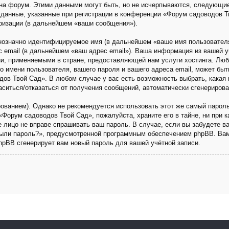
на форум. Этими данными могут быть, но не исчерпываются, следующи
данные, указанные при регистрации в конференции «Форум садоводов Т
ризации (в дальнейшем «ваши сообщения»).
днозначно идентифицируемое имя (в дальнейшем «ваше имя пользовател
с email (в дальнейшем «ваш адрес email»). Ваша информация из вашей 
и, применяемыми в стране, предоставляющей нам услуги хостинга. Люб
имени пользователя, вашего пароля и вашего адреса email, может быть 
ов Твой Сад». В любом случае у вас есть возможность выбрать, какая 
ласиться/отказаться от получения сообщений, автоматически сгенериро
анием). Однако не рекомендуется использовать этот же самый пароль,
«Форум садоводов Твой Сад», пожалуйста, храните его в тайне, ни при 
ье лицо не вправе спрашивать ваш пароль. В случае, если вы забудете в
ыли пароль?», предусмотренной программным обеспечением phpBB. Вам
phpBB сгенерирует вам новый пароль для вашей учётной записи.