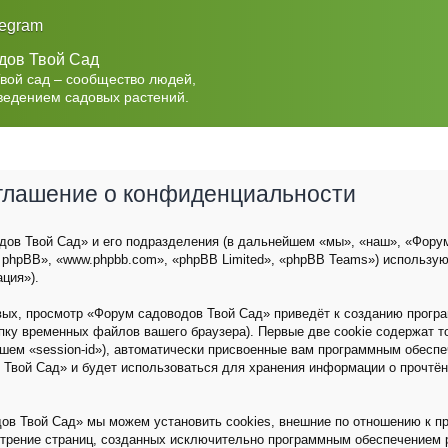
legram
дов Твой Сад
Твой сад – сообщество людей,
ведением садовых растений.
оглашение о конфиденциальности
ов Твой Сад» и его подразделения (в дальнейшем «мы», «наш», «Форум с
 phpBB», «www.phpbb.com», «phpBB Limited», «phpBB Teams») использу
ция»).
вых, просмотр «Форум садоводов Твой Сад» приведёт к созданию прог
пку временных файлов вашего браузера). Первые две cookie содержат 
йшем «session-id»), автоматически присвоенные вам программным обеспе
 Твой Сад» и будет использоваться для хранения информации о прочтё
ов Твой Сад» мы можем установить cookies, внешние по отношению к п
мотрение страниц, созданных исключительно программным обеспечением