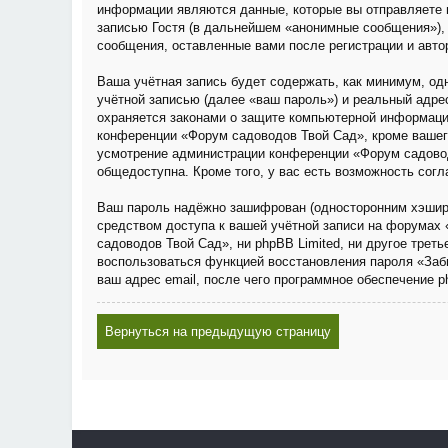
информации являются данные, которые вы отправляете 
записью Гостя (в дальнейшем «анонимные сообщения»), 
сообщения, оставленные вами после регистрации и авто
Ваша учётная запись будет содержать, как минимум, о
учётной записью (далее «ваш пароль») и реальный адре
охраняется законами о защите компьютерной информаци
конференции «Форум садоводов Твой Сад», кроме вашего 
усмотрение администрации конференции «Форум садовод
общедоступна. Кроме того, у вас есть возможность сог
Ваш пароль надёжно зашифрован (односторонним хэширов
средством доступа к вашей учётной записи на форумах 
садоводов Твой Сад», ни phpBB Limited, ни другое трет
воспользоваться функцией восстановления пароля «Заб
ваш адрес email, после чего программное обеспечение 
Вернуться на предыдущую страницу