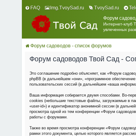
FAQ
Img.TvoySad.ru
TvoySad.ru
Te
Форум садово
Интернет-клуб 
увлеченных раз
Форум садоводов - список форумов
Форум садоводов Твой Сад - С
Это соглашение подробно объясняет, как «Форум садовод
phpBB (в дальнейшем «они», «программное обеспечение
пользовательских сессий (в дальнейшем «ваша информа
Ваша информация собирается двумя способами. Во-пер
cookies (небольшие текстовые файлы, загружаемые в па
«user-id») и идентификатор анонимной сессии (в дальне
просмотра одной из тем конференции «Форум садоводов
работы с форумами.
Также во время просмотра конференции «Форум садовод
рамки этого документа, целью которого является расс