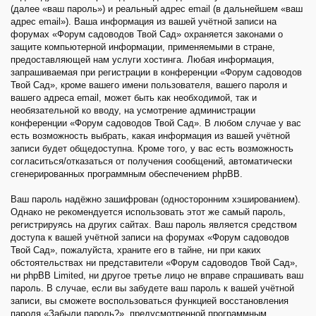
(далее «ваш пароль») и реальный адрес email (в дальнейшем «ваш
адрес email»). Ваша информация из вашей учётной записи на
форумах «Форум садоводов Твой Сад» охраняется законами о
защите компьютерной информации, применяемыми в стране,
предоставляющей нам услуги хостинга. Любая информация,
запрашиваемая при регистрации в конференции «Форум садоводов
Твой Сад», кроме вашего имени пользователя, вашего пароля и
вашего адреса email, может быть как необходимой, так и
необязательной ко вводу, на усмотрение администрации
конференции «Форум садоводов Твой Сад». В любом случае у вас
есть возможность выбрать, какая информация из вашей учётной
записи будет общедоступна. Кроме того, у вас есть возможность
согласиться/отказаться от получения сообщений, автоматически
сгенерированных программным обеспечением phpBB.
Ваш пароль надёжно зашифрован (односторонним хэшированием).
Однако не рекомендуется использовать этот же самый пароль,
регистрируясь на других сайтах. Ваш пароль является средством
доступа к вашей учётной записи на форумах «Форум садоводов
Твой Сад», пожалуйста, храните его в тайне, ни при каких
обстоятельствах ни представители «Форум садоводов Твой Сад»,
ни phpBB Limited, ни другое третье лицо не вправе спрашивать ваш
пароль. В случае, если вы забудете ваш пароль к вашей учётной
записи, вы сможете воспользоваться функцией восстановления
пароля «Забыли пароль?», предусмотренной программным