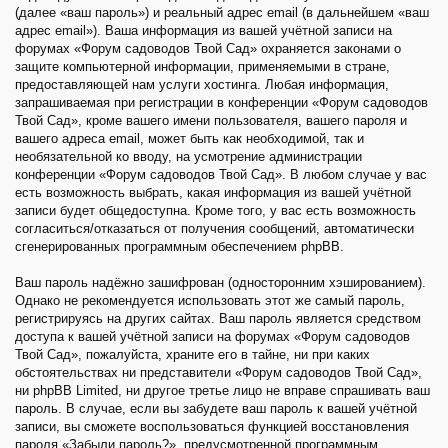
(далее «ваш пароль») и реальный адрес email (в дальнейшем «ваш
адрес email»). Ваша информация из вашей учётной записи на
форумах «Форум садоводов Твой Сад» охраняется законами о
защите компьютерной информации, применяемыми в стране,
предоставляющей нам услуги хостинга. Любая информация,
запрашиваемая при регистрации в конференции «Форум садоводов
Твой Сад», кроме вашего имени пользователя, вашего пароля и
вашего адреса email, может быть как необходимой, так и
необязательной ко вводу, на усмотрение администрации
конференции «Форум садоводов Твой Сад». В любом случае у вас
есть возможность выбрать, какая информация из вашей учётной
записи будет общедоступна. Кроме того, у вас есть возможность
согласиться/отказаться от получения сообщений, автоматически
сгенерированных программным обеспечением phpBB.
Ваш пароль надёжно зашифрован (односторонним хэшированием).
Однако не рекомендуется использовать этот же самый пароль,
регистрируясь на других сайтах. Ваш пароль является средством
доступа к вашей учётной записи на форумах «Форум садоводов
Твой Сад», пожалуйста, храните его в тайне, ни при каких
обстоятельствах ни представители «Форум садоводов Твой Сад»,
ни phpBB Limited, ни другое третье лицо не вправе спрашивать ваш
пароль. В случае, если вы забудете ваш пароль к вашей учётной
записи, вы сможете воспользоваться функцией восстановления
пароля «Забыли пароль?», предусмотренной программным