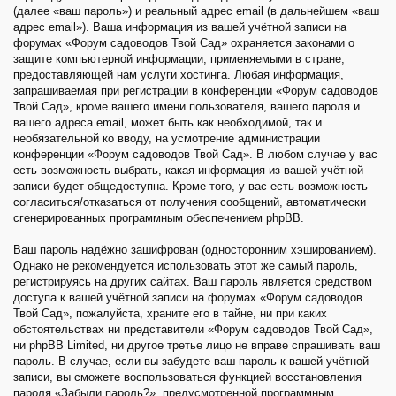
(далее «ваш пароль») и реальный адрес email (в дальнейшем «ваш
адрес email»). Ваша информация из вашей учётной записи на
форумах «Форум садоводов Твой Сад» охраняется законами о
защите компьютерной информации, применяемыми в стране,
предоставляющей нам услуги хостинга. Любая информация,
запрашиваемая при регистрации в конференции «Форум садоводов
Твой Сад», кроме вашего имени пользователя, вашего пароля и
вашего адреса email, может быть как необходимой, так и
необязательной ко вводу, на усмотрение администрации
конференции «Форум садоводов Твой Сад». В любом случае у вас
есть возможность выбрать, какая информация из вашей учётной
записи будет общедоступна. Кроме того, у вас есть возможность
согласиться/отказаться от получения сообщений, автоматически
сгенерированных программным обеспечением phpBB.
Ваш пароль надёжно зашифрован (односторонним хэшированием).
Однако не рекомендуется использовать этот же самый пароль,
регистрируясь на других сайтах. Ваш пароль является средством
доступа к вашей учётной записи на форумах «Форум садоводов
Твой Сад», пожалуйста, храните его в тайне, ни при каких
обстоятельствах ни представители «Форум садоводов Твой Сад»,
ни phpBB Limited, ни другое третье лицо не вправе спрашивать ваш
пароль. В случае, если вы забудете ваш пароль к вашей учётной
записи, вы сможете воспользоваться функцией восстановления
пароля «Забыли пароль?», предусмотренной программным